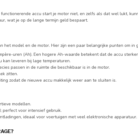
 functionerende accu start je motor niet, en zelfs als dat wel lukt, 
ur, wat je op de lange termijn geld bespaart.
an het model en de motor. Hier zijn een paar belangrijke punten om in
mpère-uren (Ah). Een hogere Ah-waarde betekent dat de accu sterker i
cu kan leveren bij lage temperaturen.
cies passen in de ruimte die beschikbaar is in de motor.
ek zitten.
iting zodat de nieuwe accu makkelijk weer aan te sluiten is.
rtieve modellen.
; perfect voor intensief gebruik.
ontladingen, ideaal voor voertuigen met veel elektronische apparatuur.
RAGE?