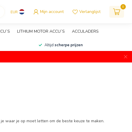
0
Mijn account
Verlanglijst
EUR
CCU´S
LITHIUM MOTOR ACCU´S
ACCULADERS
Altijd
scherpe prijzen
s je waar je op moet letten om de beste keuze te maken.