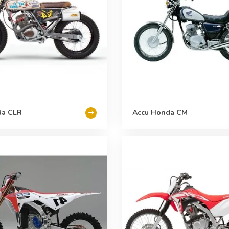
da CLR
Accu Honda CM