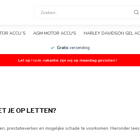
TOR ACCU´S
AGM MOTOR ACCU'S
HARLEY DAVIDSON GEL A
Gratis
verzending
Let op ! i.v.m. vakantie zijn wij op maandag gesloten !
T JE OP LETTEN?
men, prestatieverlies en mogelijke schade te voorkomen. Hieronder lee