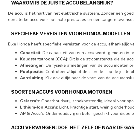
WAAROM IS DE JUISTE ACCU BELANGRIJK?
De accu is het hart van het elektrische systeem. Zonder een goed
een sterke accu voor optimale prestaties en een langere levensdu
SPECIFIEKE VEREISTEN VOOR HONDA-MODELLEN
Elke Honda heeft specifieke vereisten voor de accu, afhankelijk v
Capaciteit
: De capaciteit van een accu wordt gemeten in a
Koudstartstroom (CCA)
: Dit is de stroomsterkte die de ac
Afmetingen
: De fysieke afmetingen van de accu moeten pre
Poolpositie
: Controleer altijd of de + en de - op de juiste pl
Aansluiting:
Kijk ook altijd naar de vorm van de accuaanslu
SOORTEN ACCU’S VOOR HONDA MOTOREN
Gelaccu’s
: Onderhoudsvrij, schokbestendig, ideaal voor spo
Lithium-Ion Accu’s
: Licht, krachtige start, weinig onderhoud
AMG Accu’s
: Onderhoudsvrij en beter geschikt voor diepe 
ACCU VERVANGEN: DOE-HET-ZELF OF NAAR DE GA