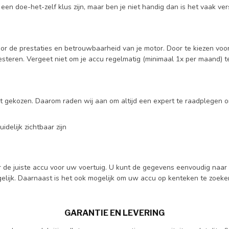
n doe-het-zelf klus zijn, maar ben je niet handig dan is het vaak ver
oor de prestaties en betrouwbaarheid van je motor. Door te kiezen voo
presteren. Vergeet niet om je accu regelmatig (minimaal 1x per maand) te
 gekozen. Daarom raden wij aan om altijd een expert te raadplegen om
delijk zichtbaar zijn
r de juiste accu voor uw voertuig. U kunt de gegevens eenvoudig naa
gelijk. Daarnaast is het ook mogelijk om uw
accu op kenteken te zoeke
GARANTIE EN LEVERING