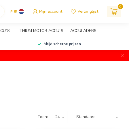
0
Mijn account
Verlanglijst
EUR
CCU´S
LITHIUM MOTOR ACCU´S
ACCULADERS
Altijd
scherpe prijzen
Toon: