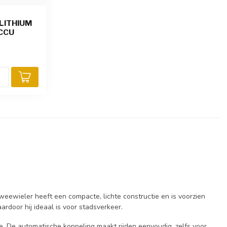
 LITHIUM
CCU
eewieler heeft een compacte, lichte constructie en is voorzien
ardoor hij ideaal is voor stadsverkeer.
e. De automatische koppeling maakt rijden eenvoudig, zelfs voor