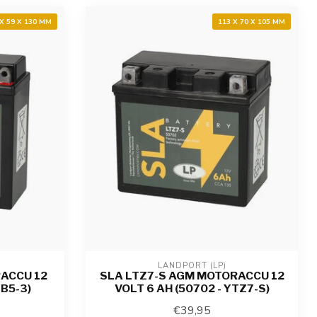
 X 59 X 130 MM
113 X 70 X 105 MM
LANDPORT (LP)
ACCU 12
SLA LTZ7-S AGM MOTORACCU 12
YB5-3)
VOLT 6 AH (50702 - YTZ7-S)
€39,95