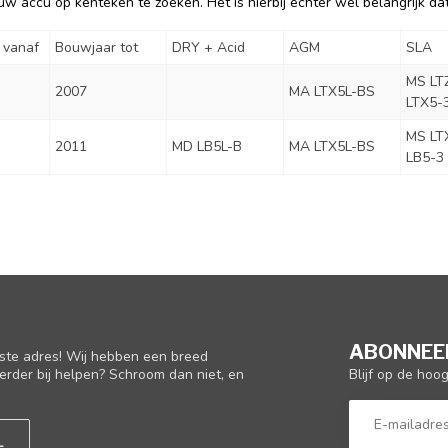
w accu op kenteken te zoeken. Het is hierbij echter wel belangrijk dat 
 vanaf
Bouwjaar tot
DRY + Acid
AGM
SLA
MS LT
2007
MA LTX5L-BS
LTX5-
MS LT
2011
MD LB5L-B
MA LTX5L-BS
LB5-3
ABONNEER
iste adres! Wij hebben een breed
Blijf op de hoo
erder bij helpen? Schroom dan niet, en
L