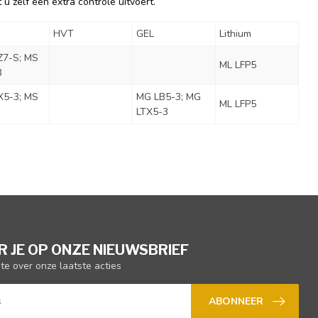
u zelf een extra controle uitvoert.
HVT
GEL
Lithium
Z7-S; MS
ML LFP5
3
X5-3; MS
MG LB5-3; MG
ML LFP5
LTX5-3
 JE OP ONZE NIEUWSBRIEF
gte over onze laatste acties
ABONNEER