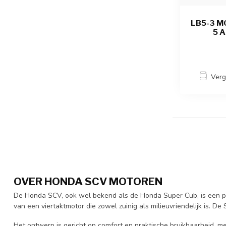
LB5-3 M
5 A
Verg
OVER HONDA SCV MOTOREN
De Honda SCV, ook wel bekend als de Honda Super Cub, is een popu
van een viertaktmotor die zowel zuinig als milieuvriendelijk is. De
Het ontwerp is gericht op comfort en praktische bruikbaarheid, m