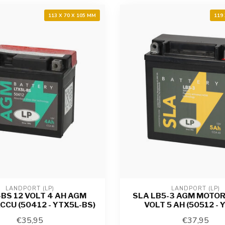
113 X 70 X 105 MM
119
LANDPORT (LP)
LANDPORT (LP)
-BS 12 VOLT 4 AH AGM
SLA LB5-3 AGM MOTOR
CCU (50412 - YTX5L-BS)
VOLT 5 AH (50512 - 
€35,95
€37,95