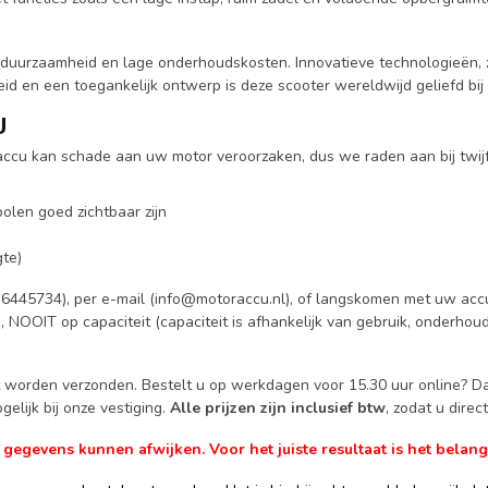
duurzaamheid en lage onderhoudskosten. Innovatieve technologieën, zo
eid en een toegankelijk ontwerp is deze scooter wereldwijd geliefd bij
U
e accu kan schade aan uw motor veroorzaken, dus we raden aan bij twij
olen goed zichtbaar zijn
te)
6445734), per e-mail (
info@motoraccu.nl
), of langskomen met uw accu
g, NOOIT op capaciteit (capaciteit is afhankelijk van gebruik, onderhou
ct worden verzonden. Bestelt u op werkdagen voor 15.30 uur online? 
elijk bij onze vestiging.
Alle prijzen zijn inclusief btw
, zodat u dire
gevens kunnen afwijken. Voor het juiste resultaat is het belangr