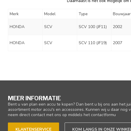
Daarnaast is het ook mogelijk om u
Merk
Model
Type
Bouwjaar
HONDA
SCV
SCV 100 (JF11)
2002
HONDA
SCV
SCV 110 (JF19)
2007
MEER INFORMATIE
Bent u van plan een accu te kopen? Dan bent u bij ons aan het ju
assortiment motor accu's en accessoires. Kunnen wij u daar nog v
neem direct contact met ons op middels het contactformu
KLANTENSERVICE
KOM LANGS IN ONZE WINKE