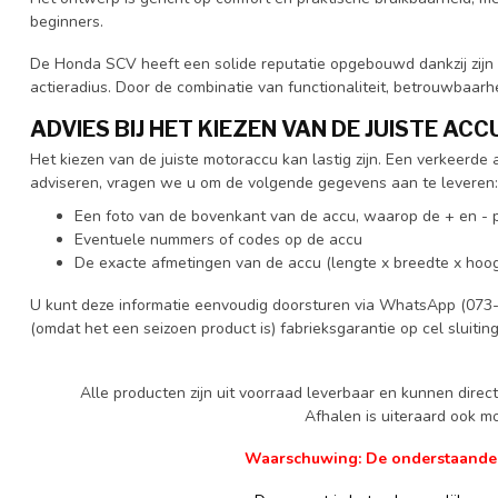
beginners.
De Honda SCV heeft een solide reputatie opgebouwd dankzij zijn 
actieradius. Door de combinatie van functionaliteit, betrouwbaarh
ADVIES BIJ HET KIEZEN VAN DE JUISTE ACC
Het kiezen van de juiste motoraccu kan lastig zijn. Een verkeerd
adviseren, vragen we u om de volgende gegevens aan te leveren:
Een foto van de bovenkant van de accu, waarop de + en - p
Eventuele nummers of codes op de accu
De exacte afmetingen van de accu (lengte x breedte x hoog
U kunt deze informatie eenvoudig doorsturen via WhatsApp (073-
(omdat het een seizoen product is) fabrieksgarantie op cel sluitin
Alle producten zijn uit voorraad leverbaar en kunnen dire
Afhalen is uiteraard ook mog
Waarschuwing: De onderstaande ge