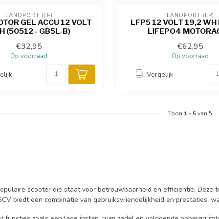
LANDPORT (LP)
LANDPORT (LP)
OTOR GEL ACCU 12 VOLT
LFP5 12 VOLT 19,2 WH
H (50512 - GB5L-B)
LIFEPO4 MOTORA
€32,95
€62,95
Op voorraad
Op voorraad
elijk
Vergelijk
Toon
1
-
5
van 5
laire scooter die staat voor betrouwbaarheid en efficiëntie. Deze tw
 SCV biedt een combinatie van gebruiksvriendelijkheid en prestaties, wa
et functies zoals een lage instap, ruim zadel en voldoende opbergruimt