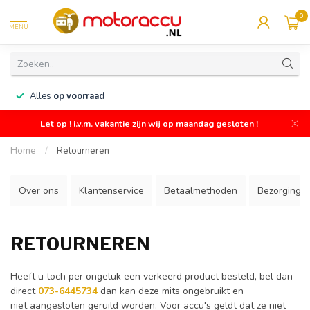
0
MENU
n
Alles
op voorraad
Let op ! i.v.m. vakantie zijn wij op maandag gesloten !
Home
/
Retourneren
Over ons
Klantenservice
Betaalmethoden
Bezorging /
RETOURNEREN
Heeft u toch per ongeluk een verkeerd product besteld, bel dan
direct
073-6445734
dan kan deze mits ongebruikt en
niet aangesloten geruild worden. Voor accu's geldt dat ze niet