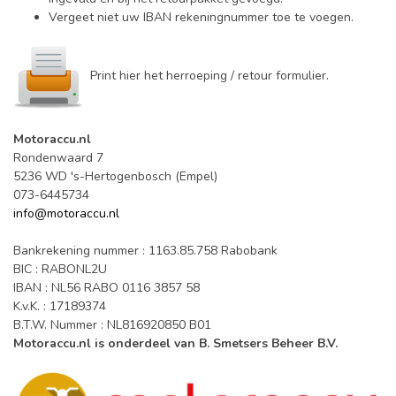
Vergeet niet uw IBAN rekeningnummer toe te voegen.
Print hier het herroeping / retour formulier.
Motoraccu.nl
Rondenwaard 7
5236 WD 's-Hertogenbosch (Empel)
073-6445734
info@motoraccu.nl
Bankrekening nummer : 1163.85.758 Rabobank
BIC : RABONL2U
IBAN : NL56 RABO 0116 3857 58
K.v.K. : 17189374
B.T.W. Nummer : NL816920850 B01
Motoraccu.nl is onderdeel van B. Smetsers Beheer B.V.