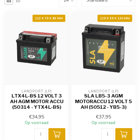
113 X 70 X 85 MM
119 X 59 X 130 MM
LANDPORT (LP)
LANDPORT (LP)
LTX4L-BS 12 VOLT 3
SLA LB5-3 AGM
AH AGM MOTOR ACCU
MOTORACCU 12 VOLT 5
(50314 - YTX4L-BS)
AH (50512 - YB5-3)
€34,95
€37,95
Op voorraad
Op voorraad