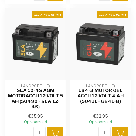
113 X 70 X 85 MM
120 X 70 X 91 MM
LANDPORT (LP)
LANDPORT (LP)
SLA 12-4S AGM
LB4-3 MOTOR GEL
MOTORACCU 12 VOLT 5
ACCU 12 VOLT 4 AH
AH (50499 - SLA 12-
(50411 - GB4L-B)
4S)
€35,95
€32,95
Op voorraad
Op voorraad