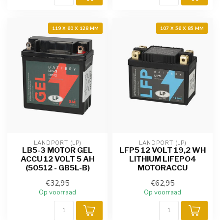
119 X 60 X 128 MM
107 X 56 X 85 MM
LANDPORT (LP)
LANDPORT (LP)
LB5-3 MOTOR GEL
LFP5 12 VOLT 19,2 WH
ACCU 12 VOLT 5 AH
LITHIUM LIFEPO4
(50512 - GB5L-B)
MOTORACCU
€32,95
€62,95
Op voorraad
Op voorraad