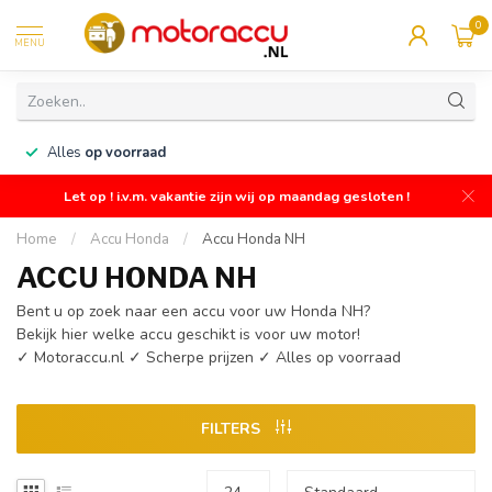
0
MENU
n
Alles
op voorraad
Let op ! i.v.m. vakantie zijn wij op maandag gesloten !
Home
/
Accu Honda
/
Accu Honda NH
ACCU HONDA NH
Bent u op zoek naar een accu voor uw Honda NH?
Bekijk hier welke accu geschikt is voor uw motor!
✓ Motoraccu.nl ✓ Scherpe prijzen ✓ Alles op voorraad
FILTERS