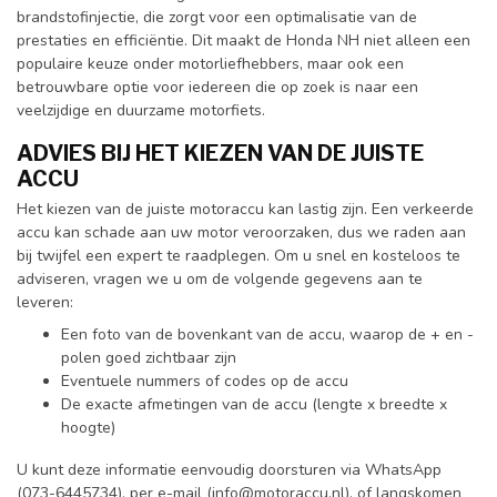
brandstofinjectie, die zorgt voor een optimalisatie van de
prestaties en efficiëntie. Dit maakt de Honda NH niet alleen een
populaire keuze onder motorliefhebbers, maar ook een
betrouwbare optie voor iedereen die op zoek is naar een
veelzijdige en duurzame motorfiets.
ADVIES BIJ HET KIEZEN VAN DE JUISTE
ACCU
Het kiezen van de juiste motoraccu kan lastig zijn. Een verkeerde
accu kan schade aan uw motor veroorzaken, dus we raden aan
bij twijfel een expert te raadplegen. Om u snel en kosteloos te
adviseren, vragen we u om de volgende gegevens aan te
leveren:
Een foto van de bovenkant van de accu, waarop de + en -
polen goed zichtbaar zijn
Eventuele nummers of codes op de accu
De exacte afmetingen van de accu (lengte x breedte x
hoogte)
U kunt deze informatie eenvoudig doorsturen via WhatsApp
(073-6445734), per e-mail (
info@motoraccu.nl
), of langskomen