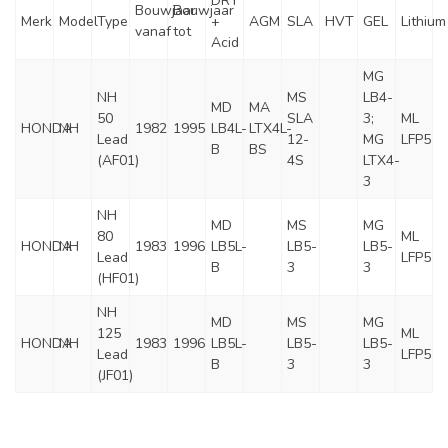
DRY
Bouwjaar
Bouwjaar
Merk
Model
Type
+
AGM
SLA
HVT
GEL
Lithium
vanaf
tot
Acid
MG
NH
MS
LB4-
MD
MA
50
SLA
3;
ML
HONDA
NH
1982
1995
LB4L-
LTX4L-
Lead
12-
MG
LFP5
B
BS
(AF01)
4S
LTX4-
3
NH
MD
MS
MG
80
ML
HONDA
NH
1983
1996
LB5L-
LB5-
LB5-
Lead
LFP5
B
3
3
(HF01)
NH
MD
MS
MG
125
ML
HONDA
NH
1983
1996
LB5L-
LB5-
LB5-
Lead
LFP5
B
3
3
(JF01)