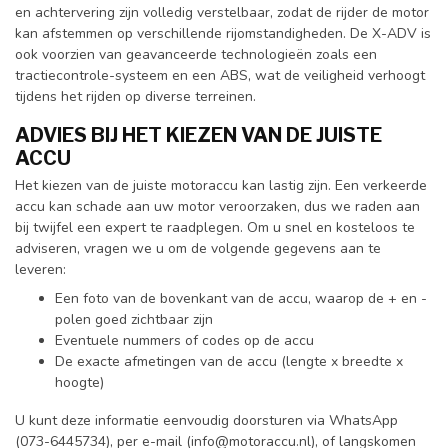
en achtervering zijn volledig verstelbaar, zodat de rijder de motor
kan afstemmen op verschillende rijomstandigheden. De X-ADV is
ook voorzien van geavanceerde technologieën zoals een
tractiecontrole-systeem en een ABS, wat de veiligheid verhoogt
tijdens het rijden op diverse terreinen.
ADVIES BIJ HET KIEZEN VAN DE JUISTE
ACCU
Het kiezen van de juiste motoraccu kan lastig zijn. Een verkeerde
accu kan schade aan uw motor veroorzaken, dus we raden aan
bij twijfel een expert te raadplegen. Om u snel en kosteloos te
adviseren, vragen we u om de volgende gegevens aan te
leveren:
Een foto van de bovenkant van de accu, waarop de + en -
polen goed zichtbaar zijn
Eventuele nummers of codes op de accu
De exacte afmetingen van de accu (lengte x breedte x
hoogte)
U kunt deze informatie eenvoudig doorsturen via WhatsApp
(073-6445734), per e-mail (
info@motoraccu.nl
), of langskomen