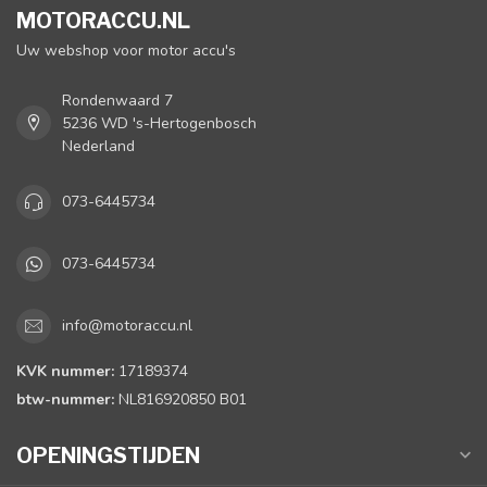
MOTORACCU.NL
Uw webshop voor motor accu's
Rondenwaard 7
5236 WD 's-Hertogenbosch
Nederland
073-6445734
073-6445734
info@motoraccu.nl
KVK nummer:
17189374
btw-nummer:
NL816920850 B01
OPENINGSTIJDEN