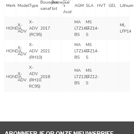
Bouwjaar
Bouwjaar
Merk
Model
Type
+
AGM
SLA
HVT
GEL
Lithium
vanaf
tot
Acid
X-
MA
MS
X-
ML
HONDA
ADV
2017
LTZ14S-
LTZ14-
ADV
LFP14
(RC95)
BS
S
X-
MA
MS
X-
HONDA
ADV
2021
LTZ14S-
LTZ14-
ADV
(RH10)
BS
S
X-
MA
MS
X-
ADV
HONDA
2018
LTZ12S-
LTZ12-
ADV
(RH10,
BS
S
RC95)
ABONNEER JE OP ONZE NIEUWSBRIEF