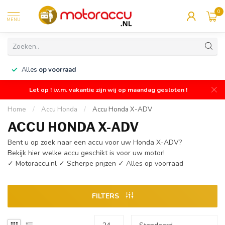
0
MENU
n
Alles
op voorraad
Let op ! i.v.m. vakantie zijn wij op maandag gesloten !
Home
/
Accu Honda
/
Accu Honda X-ADV
ACCU HONDA X-ADV
Bent u op zoek naar een accu voor uw Honda X-ADV?
Bekijk hier welke accu geschikt is voor uw motor!
✓ Motoraccu.nl ✓ Scherpe prijzen ✓ Alles op voorraad
FILTERS