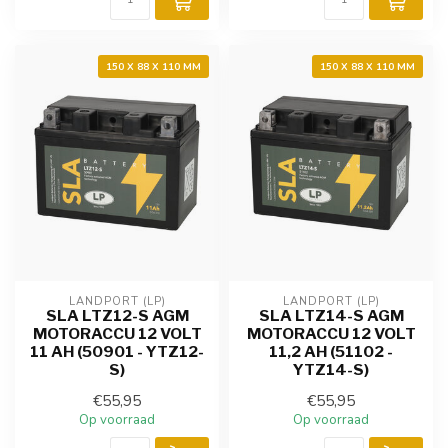
150 X 88 X 110 MM
150 X 88 X 110 MM
LANDPORT (LP)
LANDPORT (LP)
SLA LTZ12-S AGM
SLA LTZ14-S AGM
MOTORACCU 12 VOLT
MOTORACCU 12 VOLT
11 AH (50901 - YTZ12-
11,2 AH (51102 -
S)
YTZ14-S)
€55,95
€55,95
Op voorraad
Op voorraad