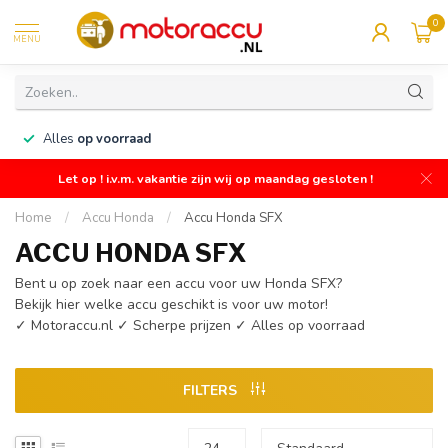
0
MENU
n
Alles
op voorraad
Let op ! i.v.m. vakantie zijn wij op maandag gesloten !
Home
/
Accu Honda
/
Accu Honda SFX
ACCU HONDA SFX
Bent u op zoek naar een accu voor uw Honda SFX?
Bekijk hier welke accu geschikt is voor uw motor!
✓ Motoraccu.nl ✓ Scherpe prijzen ✓ Alles op voorraad
FILTERS