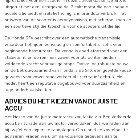
rijprestaties voor een scooter in deze cilinderklasse. De SFX is
uitgerust met een luchtgekoelde, 2-takt motor die een soepele
acceleratie biedt en relatief zuinig is in brandstofverbruik. Het
ontwerp van de scooter is aerodynamisch, met scherpe lijnen en
een sportieve stijl die typisch is voor de scooters uit die tijd.
De Honda SFX beschikt over een automatische transmissie,
waardoor het rijden eenvoudig en comfortabel is, zelfs voor
beginnende bestuurders. De vering is goed afgesteld voor een
stabiele rit, en de remmen, zowel voor als achter, bieden
voldoende kracht voor veilige stops. Dankzij de robuuste bouw
en de betrouwbaarheid van Honda is de SFX een gewilde keuze
geweest voor zowel stadsverkeer als recreatief gebruik. Het
model heeft een reputatie opgebouwd voor duurzaamheid en
lage onderhoudskosten.
ADVIES BIJ HET KIEZEN VAN DE JUISTE
ACCU
Het kiezen van de juiste motoraccu kan lastig zijn. Een verkeerde
accu kan schade aan uw motor veroorzaken, dus we raden aan
bij twijfel een expert te raadplegen. Om u snel en kosteloos te
adviseren, vragen we u om de volgende gegevens aan te