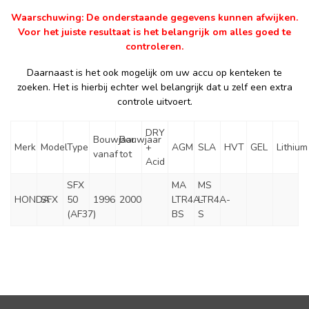
Waarschuwing: De onderstaande gegevens kunnen afwijken.
Voor het juiste resultaat is het belangrijk om alles goed te
controleren.
Daarnaast is het ook mogelijk om uw accu op kenteken te
zoeken. Het is hierbij echter wel belangrijk dat u zelf een extra
controle uitvoert.
DRY
Bouwjaar
Bouwjaar
Merk
Model
Type
+
AGM
SLA
HVT
GEL
Lithium
vanaf
tot
Acid
SFX
MA
MS
HONDA
SFX
50
1996
2000
LTR4A-
LTR4A-
(AF37)
BS
S