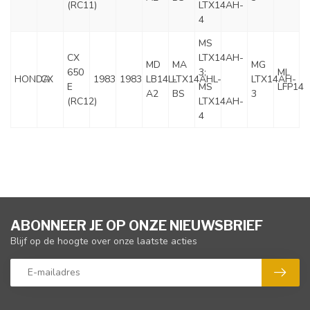
(RC11)
LTX14AH-
4
MS
CX
LTX14AH-
MD
MA
MG
650
3;
ML
HONDA
CX
1983
1983
LB14L-
LTX14AHL-
LTX14AH-
E
MS
LFP14
A2
BS
3
(RC12)
LTX14AH-
4
ABONNEER JE OP ONZE NIEUWSBRIEF
Blijf op de hoogte over onze laatste acties