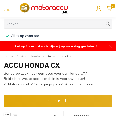
0
MENU
n
Alles
op voorraad
Let op ! i.v.m. vakantie zijn wij op maandag gesloten !
Home
/
Accu Honda
/
Accu Honda CX
ACCU HONDA CX
Bent u op zoek naar een accu voor uw Honda CX?
Bekijk hier welke accu geschikt is voor uw motor!
✓ Motoraccu.nl ✓ Scherpe prijzen ✓ Alles op voorraad
FILTERS