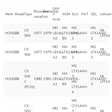
DRY
Bouwjaar
Bouwjaar
Merk
Model
Type
+
AGM
SLA
HVT
GEL
Lithium
vanaf
tot
Acid
MD
MA
MS
MG
CX
ML
HONDA
CX
1977
1979
LB14L-
LTX14AHL-
LTX14AH-
LTX14AH-
500
LFP14
A2
BS
3
3
MD
MA
MS
MG
CX
ML
HONDA
CX
1977
1979
LB14L-
LTX14AHL-
LTX14AH-
LTX14AH-
500
LFP14
A2
BS
3
3
MS
CX
LTX14AH-
MD
MA
MG
500
3;
ML
HONDA
CX
1980
1981
LB14L-
LTX14AHL-
LTX14AH-
C
MS
LFP14
A2
BS
3
(PC01)
LTX14AH-
4
MS
CX
LTX14AH-
MD
MA
MG
500
3;
ML