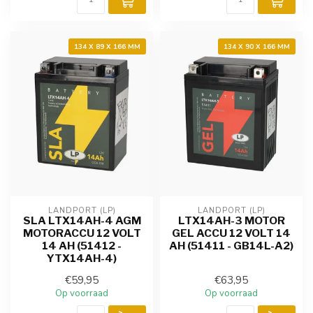
134 X 89 X 166 MM
134 X 90 X 166 MM
LANDPORT (LP)
LANDPORT (LP)
SLA LTX14AH-4 AGM
LTX14AH-3 MOTOR
MOTORACCU 12 VOLT
GEL ACCU 12 VOLT 14
14 AH (51412 -
AH (51411 - GB14L-A2)
YTX14AH-4)
€59,95
€63,95
Op voorraad
Op voorraad