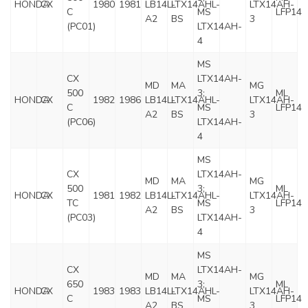
HONDA
CX
1980
1981
LB14L-
LTX14AHL-
LTX14AH-
C
MS
LFP14
A2
BS
3
(PC01)
LTX14AH-
4
MS
CX
LTX14AH-
MD
MA
MG
500
3;
ML
HONDA
CX
1982
1986
LB14L-
LTX14AHL-
LTX14AH-
C
MS
LFP14
A2
BS
3
(PC06)
LTX14AH-
4
MS
CX
LTX14AH-
MD
MA
MG
500
3;
ML
HONDA
CX
1981
1982
LB14L-
LTX14AHL-
LTX14AH-
TC
MS
LFP14
A2
BS
3
(PC03)
LTX14AH-
4
MS
CX
LTX14AH-
MD
MA
MG
650
3;
ML
HONDA
CX
1983
1983
LB14L-
LTX14AHL-
LTX14AH-
C
MS
LFP14
A2
BS
3