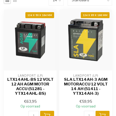
134 X 90 X 164 MM
134 X 89 X 166 MM
LANDPORT (LP)
LANDPORT (LP)
LTX14AHL-BS 12 VOLT
SLA LTX14AH-3 AGM
12 AH AGM MOTOR
MOTORACCU 12 VOLT
ACCU (51281 -
14 AH (51411 -
YTX14AHL-BS)
YTX14AH-3)
€63,95
€59,95
Op voorraad
Op voorraad