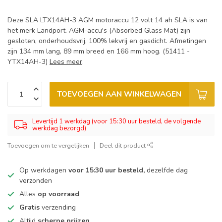
Deze SLA LTX14AH-3 AGM motoraccu 12 volt 14 ah SLA is van
het merk Landport. AGM-accu's (Absorbed Glass Mat) zijn
gesloten, onderhoudsvrij, 100% lekvrij en gasdicht. Afmetingen
zijn 134 mm lang, 89 mm breed en 166 mm hoog. (51411 -
YTX14AH-3)
Lees meer
.
TOEVOEGEN AAN WINKELWAGEN
Levertijd 1 werkdag (voor 15:30 uur besteld, de volgende
werkdag bezorgd)
Toevoegen om te vergelijken
Deel dit product
Op werkdagen
voor 15:30 uur besteld,
dezelfde dag
verzonden
Alles
op voorraad
Gratis
verzending
Altijd
scherpe prijzen