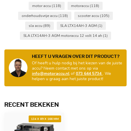
motor accu
(118)
motoraccu
(118)
onderhoudsvrije accu
(118)
scooter accu
(105)
sla accu
(89)
SLA LTX14AH-3 AGM
(1)
SLA LTX14AH-3 AGM motoraccu 12 volt 14 ah
(1)
HEEFT U VRAGEN OVER DIT PRODUCT?
Of heeft u hulp nodig bij het kiezen van de juiste
accu? Neem contact met ons op via
info@motoraccu.nl
of
073 644 5734
. We
helpen u graag aan het juiste product!
RECENT BEKEKEN
134 X 89 X 166 MM