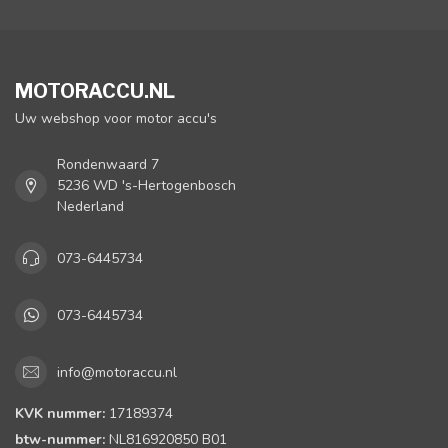
MOTORACCU.NL
Uw webshop voor motor accu's
Rondenwaard 7
5236 WD 's-Hertogenbosch
Nederland
073-6445734
073-6445734
info@motoraccu.nl
KVK nummer:
17189374
btw-nummer:
NL816920850 B01