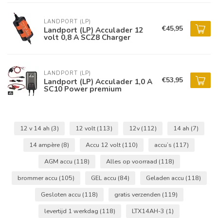
LANDPORT (LP)
€45,95
Landport (LP) Acculader 12
volt 0,8 A SCZ8 Charger
LANDPORT (LP)
€53,95
Landport (LP) Acculader 1,0 A
SC10 Power premium
12 v 14 ah
(3)
12 volt
(113)
12v
(112)
14 ah
(7)
14 ampère
(8)
Accu 12 volt
(110)
accu’s
(117)
AGM accu
(118)
Alles op voorraad
(118)
brommer accu
(105)
GEL accu
(84)
Geladen accu
(118)
Gesloten accu
(118)
gratis verzenden
(119)
levertijd 1 werkdag
(118)
LTX14AH-3
(1)