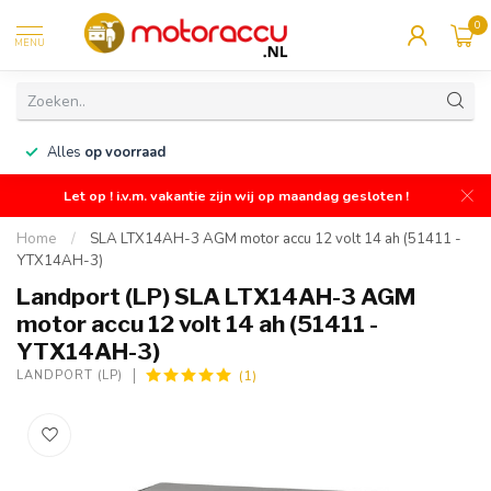
0
MENU
n
Alles
op voorraad
Let op ! i.v.m. vakantie zijn wij op maandag gesloten !
Home
/
SLA LTX14AH-3 AGM motor accu 12 volt 14 ah (51411 -
YTX14AH-3)
Landport (LP) SLA LTX14AH-3 AGM
motor accu 12 volt 14 ah (51411 -
YTX14AH-3)
(1)
LANDPORT (LP)