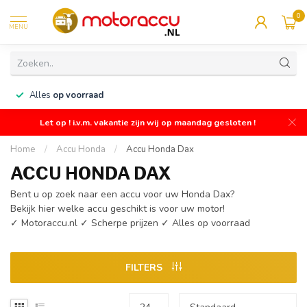
0
MENU
n
Alles
op voorraad
Let op ! i.v.m. vakantie zijn wij op maandag gesloten !
Home
/
Accu Honda
/
Accu Honda Dax
ACCU HONDA DAX
Bent u op zoek naar een accu voor uw Honda Dax?
Bekijk hier welke accu geschikt is voor uw motor!
✓ Motoraccu.nl ✓ Scherpe prijzen ✓ Alles op voorraad
FILTERS