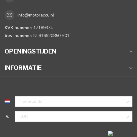
info@motoraccu.nl
KVK nummer:
17189374
btw-nummer:
NL816920850 B01
OPENINGSTIJDEN
INFORMATIE
€