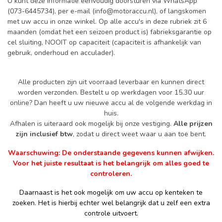
U kunt deze informatie eenvoudig doorsturen via WhatsApp
(073-6445734), per e-mail (
info@motoraccu.nl
), of langskomen
met uw accu in onze winkel. Op alle accu's in deze rubriek zit 6
maanden (omdat het een seizoen product is) fabrieksgarantie op
cel sluiting, NOOIT op capaciteit (capaciteit is afhankelijk van
gebruik, onderhoud en acculader).
Alle producten zijn uit voorraad leverbaar en kunnen direct
worden verzonden. Bestelt u op werkdagen voor 15.30 uur
online? Dan heeft u uw nieuwe accu al de volgende werkdag in
huis.
Afhalen is uiteraard ook mogelijk bij onze vestiging.
Alle prijzen
zijn inclusief btw
, zodat u direct weet waar u aan toe bent.
Waarschuwing: De onderstaande gegevens kunnen afwijken.
Voor het juiste resultaat is het belangrijk om alles goed te
controleren.
Daarnaast is het ook mogelijk om uw accu op kenteken te
zoeken. Het is hierbij echter wel belangrijk dat u zelf een extra
controle uitvoert.