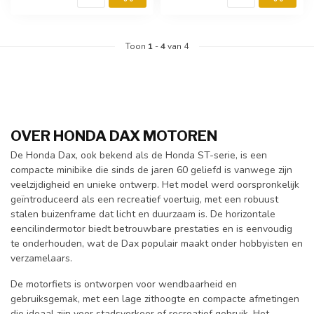
Toon
1
-
4
van 4
OVER HONDA DAX MOTOREN
De Honda Dax, ook bekend als de Honda ST-serie, is een
compacte minibike die sinds de jaren 60 geliefd is vanwege zijn
veelzijdigheid en unieke ontwerp. Het model werd oorspronkelijk
geïntroduceerd als een recreatief voertuig, met een robuust
stalen buizenframe dat licht en duurzaam is. De horizontale
eencilindermotor biedt betrouwbare prestaties en is eenvoudig
te onderhouden, wat de Dax populair maakt onder hobbyisten en
verzamelaars.
De motorfiets is ontworpen voor wendbaarheid en
gebruiksgemak, met een lage zithoogte en compacte afmetingen
die ideaal zijn voor stadsverkeer of recreatief gebruik. Het