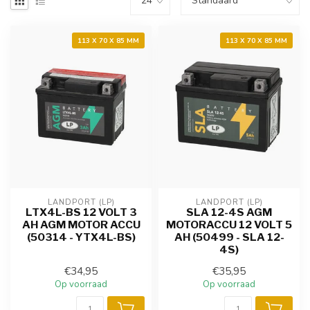
113 X 70 X 85 MM
113 X 70 X 85 MM
LANDPORT (LP)
LANDPORT (LP)
LTX4L-BS 12 VOLT 3
SLA 12-4S AGM
AH AGM MOTOR ACCU
MOTORACCU 12 VOLT 5
(50314 - YTX4L-BS)
AH (50499 - SLA 12-
4S)
€34,95
€35,95
Op voorraad
Op voorraad