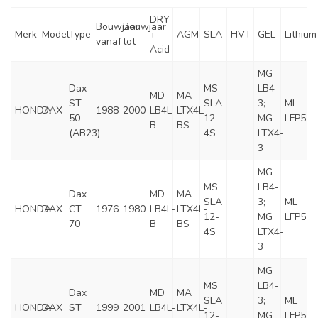
DRY
Bouwjaar
Bouwjaar
Merk
Model
Type
+
AGM
SLA
HVT
GEL
Lithium
vanaf
tot
Acid
MG
Dax
MS
LB4-
MD
MA
ST
SLA
3;
ML
HONDA
DAX
1988
2000
LB4L-
LTX4L-
50
12-
MG
LFP5
B
BS
(AB23)
4S
LTX4-
3
MG
MS
LB4-
Dax
MD
MA
SLA
3;
ML
HONDA
DAX
CT
1976
1980
LB4L-
LTX4L-
12-
MG
LFP5
70
B
BS
4S
LTX4-
3
MG
MS
LB4-
Dax
MD
MA
SLA
3;
ML
HONDA
DAX
ST
1999
2001
LB4L-
LTX4L-
12-
MG
LFP5