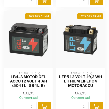
120 X 70 X 91 MM
107 X 56 X 85 MM
LANDPORT (LP)
LANDPORT (LP)
LB4-3 MOTOR GEL
LFP5 12 VOLT 19,2 WH
ACCU 12 VOLT 4 AH
LITHIUM LIFEPO4
(50411 - GB4L-B)
MOTORACCU
€32,95
€62,95
Op voorraad
Op voorraad