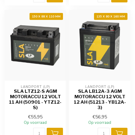
150 X 88 X 110 MM
135 X 80 X 160 MM
LANDPORT (LP)
LANDPORT (LP)
SLA LTZ12-S AGM
SLA LB12A-3 AGM
MOTORACCU 12 VOLT
MOTORACCU 12 VOLT
11 AH (50901 - YTZ12-
12 AH (51213 - YB12A-
S)
3)
€55,95
€56,95
Op voorraad
Op voorraad