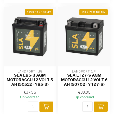
119 X 59 X 130 MM
113 X 70 X 105 MM
LANDPORT (LP)
LANDPORT (LP)
SLA LB5-3 AGM
SLA LTZ7-S AGM
MOTORACCU 12 VOLT 5
MOTORACCU 12 VOLT 6
AH (50512 - YB5-3)
AH (50702 - YTZ7-S)
€37,95
€39,95
Op voorraad
Op voorraad