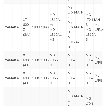
MS
LTX14AH-
MD
MG
4;
XT
LB12AL-
LTX14AH-
MS
600
A;
3;
ML
YAMAHA
XT
1988
1990
LTX14AH-
Z
MD
MG
LFP14
3;
(3AJ)
LB12AL-
LB12A-
MS
A2
3
LB12A-
3
XT
MD
MS
MG
ML
YAMAHA
XT
600
1984
1986
LB5L-
LB5-
LB5-
LFP5
(43F)
B
3
3
XT
MD
MS
MG
ML
YAMAHA
XT
600
1984
1986
LB5L-
LB5-
LB5-
LFP5
(43F)
B
3
3
MS
LTX14AH-
MG
4;
LTX9-