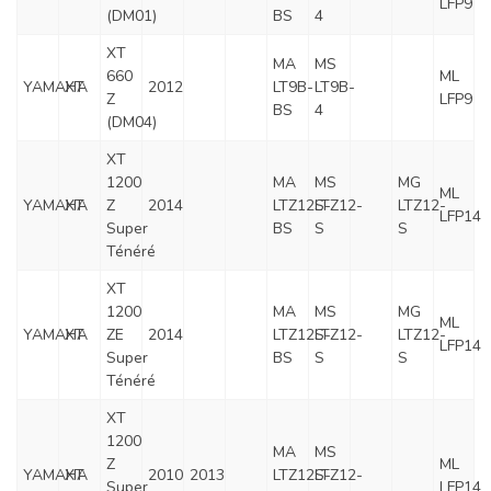
LFP9
(DM01)
BS
4
XT
MA
MS
660
ML
YAMAHA
XT
2012
LT9B-
LT9B-
Z
LFP9
BS
4
(DM04)
XT
1200
MA
MS
MG
ML
YAMAHA
XT
Z
2014
LTZ12S-
LTZ12-
LTZ12-
LFP14
Super
BS
S
S
Ténéré
XT
1200
MA
MS
MG
ML
YAMAHA
XT
ZE
2014
LTZ12S-
LTZ12-
LTZ12-
LFP14
Super
BS
S
S
Ténéré
XT
1200
MA
MS
Z
ML
YAMAHA
XT
2010
2013
LTZ12S-
LTZ12-
Super
LFP14