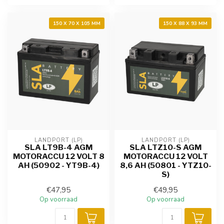
150 X 70 X 105 MM
150 X 88 X 93 MM
LANDPORT (LP)
LANDPORT (LP)
SLA LT9B-4 AGM
SLA LTZ10-S AGM
MOTORACCU 12 VOLT 8
MOTORACCU 12 VOLT
AH (50902 - YT9B-4)
8,6 AH (50801 - YTZ10-
S)
€47,95
€49,95
Op voorraad
Op voorraad