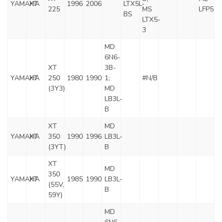
YAMAHA
XT
1996
2006
LTX5L-
225
MS
LFP5
BS
LTX5-
3
MD
6N6-
XT
3B-
YAMAHA
XT
250
1980
1990
1;
#N/B
(3Y3)
MD
LB3L-
B
XT
MD
YAMAHA
XT
350
1990
1996
LB3L-
(3YT)
B
XT
MD
350
YAMAHA
XT
1985
1990
LB3L-
(55V,
B
59Y)
MD