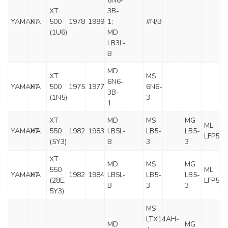
6N6-
XT
3B-
YAMAHA
XT
500
1978
1989
1;
#N/B
(1U6)
MD
LB3L-
B
MD
XT
MS
6N6-
YAMAHA
XT
500
1975
1977
6N6-
3B-
(1N5)
3
1
XT
MD
MS
MG
ML
YAMAHA
XT
550
1982
1983
LB5L-
LB5-
LB5-
LFP5
(5Y3)
B
3
3
XT
MD
MS
MG
550
ML
YAMAHA
XT
1982
1984
LB5L-
LB5-
LB5-
(28E,
LFP5
B
3
3
5Y3)
MS
LTX14AH-
MD
MG