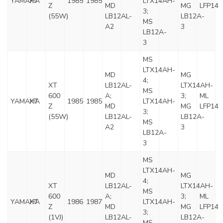
YAMAHA
XT
1985
1985
LTX14AH-
Z
MD
MG
LFP14
3;
(55W)
LB12AL-
LB12A-
MS
A2
3
LB12A-
3
MS
LTX14AH-
MD
MG
4;
XT
LB12AL-
LTX14AH-
MS
600
A;
3;
ML
YAMAHA
XT
1985
1985
LTX14AH-
Z
MD
MG
LFP14
3;
(55W)
LB12AL-
LB12A-
MS
A2
3
LB12A-
3
MS
LTX14AH-
MD
MG
4;
XT
LB12AL-
LTX14AH-
MS
600
A;
3;
ML
YAMAHA
XT
1986
1987
LTX14AH-
Z
MD
MG
LFP14
3;
(1VJ)
LB12AL-
LB12A-
MS