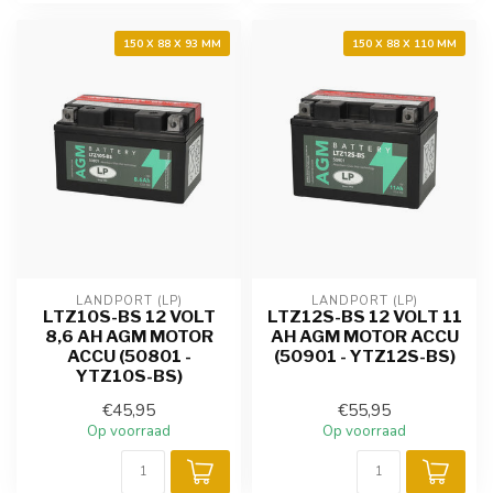
150 X 88 X 93 MM
150 X 88 X 110 MM
LANDPORT (LP)
LANDPORT (LP)
LTZ10S-BS 12 VOLT
LTZ12S-BS 12 VOLT 11
8,6 AH AGM MOTOR
AH AGM MOTOR ACCU
ACCU (50801 -
(50901 - YTZ12S-BS)
YTZ10S-BS)
€45,95
€55,95
Op voorraad
Op voorraad