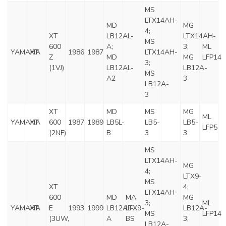
MS
LTX14AH-
MD
MG
4;
XT
LB12AL-
LTX14AH-
MS
600
A;
3;
ML
YAMAHA
XT
1986
1987
LTX14AH-
Z
MD
MG
LFP14
3;
(1VJ)
LB12AL-
LB12A-
MS
A2
3
LB12A-
3
XT
MD
MS
MG
ML
YAMAHA
XT
600
1987
1989
LB5L-
LB5-
LB5-
LFP5
(2NF)
B
3
3
MS
LTX14AH-
MG
4;
LTX9-
MS
XT
4;
LTX14AH-
600
MD
MA
MG
3;
ML
YAMAHA
XT
E
1993
1999
LB12AL-
LTX9-
LB12A-
MS
LFP14
(3UW,
A
BS
3;
LB12A-