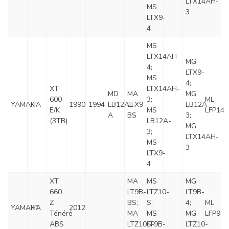
LTX14AH-
MS
3
LTX9-
4
MS
LTX14AH-
MG
4;
LTX9-
MS
4;
XT
LTX14AH-
MD
MA
MG
600
3;
ML
YAMAHA
XT
1990
1994
LB12AL-
LTX9-
LB12A-
E/K
MS
LFP14
A
BS
3;
(3TB)
LB12A-
MG
3;
LTX14AH-
MS
3
LTX9-
4
XT
MA
MS
MG
660
LT9B-
LTZ10-
LT9B-
Z
BS;
S;
4;
ML
YAMAHA
XT
2012
Ténéré
MA
MS
MG
LFP9
ABS
LTZ10S-
LT9B-
LTZ10-