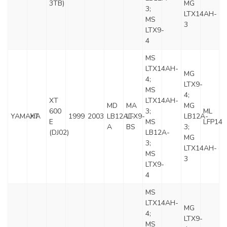
3TB)
MG
3;
LTX14AH-
MS
3
LTX9-
4
MS
LTX14AH-
MG
4;
LTX9-
MS
4;
XT
LTX14AH-
MD
MA
MG
600
3;
ML
YAMAHA
XT
1999
2003
LB12AL-
LTX9-
LB12A-
E
MS
LFP14
A
BS
3;
(DJ02)
LB12A-
MG
3;
LTX14AH-
MS
3
LTX9-
4
MS
LTX14AH-
MG
4;
LTX9-
MS