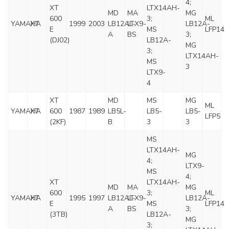
4;
XT
LTX14AH-
MD
MA
MG
600
3;
ML
YAMAHA
XT
1999
2003
LB12AL-
LTX9-
LB12A-
E
MS
LFP14
A
BS
3;
(DJ02)
LB12A-
MG
3;
LTX14AH-
MS
3
LTX9-
4
XT
MD
MS
MG
ML
YAMAHA
XT
600
1987
1989
LB5L-
LB5-
LB5-
LFP5
(2KF)
B
3
3
MS
LTX14AH-
MG
4;
LTX9-
MS
4;
XT
LTX14AH-
MD
MA
MG
600
3;
ML
YAMAHA
XT
1995
1997
LB12AL-
LTX9-
LB12A-
E
MS
LFP14
A
BS
3;
(3TB)
LB12A-
MG
3;