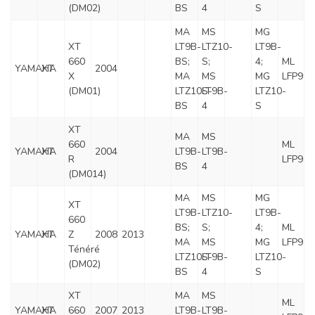
(DM02)
BS
4
S
MA
MS
MG
XT
LT9B-
LTZ10-
LT9B-
660
BS;
S;
4;
ML
YAMAHA
XT
2004
X
MA
MS
MG
LFP9
(DM01)
LTZ10S-
LT9B-
LTZ10-
BS
4
S
XT
MA
MS
660
ML
YAMAHA
XT
2004
LT9B-
LT9B-
R
LFP9
BS
4
(DM014)
MA
MS
MG
XT
LT9B-
LTZ10-
LT9B-
660
BS;
S;
4;
ML
YAMAHA
XT
Z
2008
2013
MA
MS
MG
LFP9
Ténéré
LTZ10S-
LT9B-
LTZ10-
(DM02)
BS
4
S
XT
MA
MS
ML
YAMAHA
XT
660
2007
2013
LT9B-
LT9B-