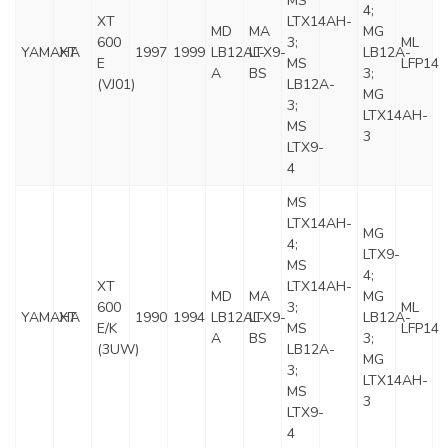
MS
4;
XT
LTX14AH-
MD
MA
MG
600
3;
ML
YAMAHA
XT
1997
1999
LB12AL-
LTX9-
LB12A-
E
MS
LFP14
A
BS
3;
(VJ01)
LB12A-
MG
3;
LTX14AH-
MS
3
LTX9-
4
MS
LTX14AH-
MG
4;
LTX9-
MS
4;
XT
LTX14AH-
MD
MA
MG
600
3;
ML
YAMAHA
XT
1990
1994
LB12AL-
LTX9-
LB12A-
E/K
MS
LFP14
A
BS
3;
(3UW)
LB12A-
MG
3;
LTX14AH-
MS
3
LTX9-
4