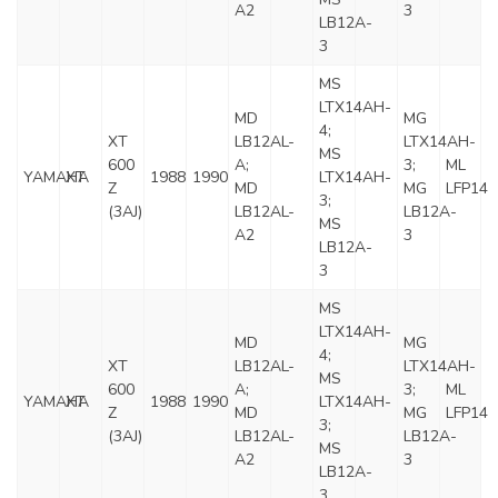
A2
3
LB12A-
3
MS
LTX14AH-
MD
MG
4;
XT
LB12AL-
LTX14AH-
MS
600
A;
3;
ML
YAMAHA
XT
1988
1990
LTX14AH-
Z
MD
MG
LFP14
3;
(3AJ)
LB12AL-
LB12A-
MS
A2
3
LB12A-
3
MS
LTX14AH-
MD
MG
4;
XT
LB12AL-
LTX14AH-
MS
600
A;
3;
ML
YAMAHA
XT
1988
1990
LTX14AH-
Z
MD
MG
LFP14
3;
(3AJ)
LB12AL-
LB12A-
MS
A2
3
LB12A-
3