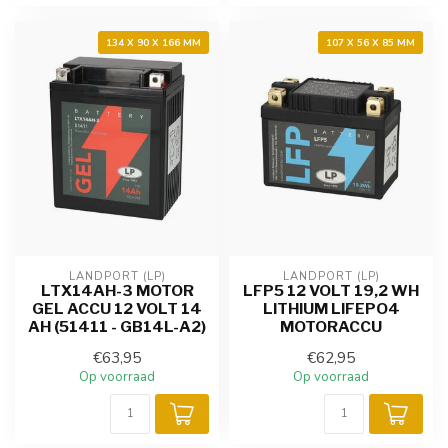
134 X 90 X 166 MM
107 X 56 X 85 MM
LANDPORT (LP)
LANDPORT (LP)
LTX14AH-3 MOTOR
LFP5 12 VOLT 19,2 WH
GEL ACCU 12 VOLT 14
LITHIUM LIFEPO4
AH (51411 - GB14L-A2)
MOTORACCU
€63,95
€62,95
Op voorraad
Op voorraad