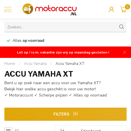
0
MENU
Gratis
verzending
Let op ! i.v.m. vakantie zijn wij op maandag gesloten !
Home
/
Accu Yamaha
/
Accu Yamaha XT
ACCU YAMAHA XT
Bent u op zoek naar een accu voor uw Yamaha XT?
Bekijk hier welke accu geschikt is voor uw motor!
✓ Motoraccu.nl ✓ Scherpe prijzen ✓ Alles op voorraad
FILTERS