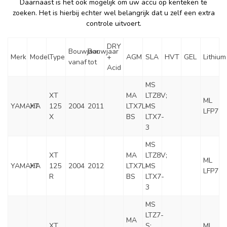
Daarnaast is het ook mogelijk om uw accu op kenteken te
zoeken. Het is hierbij echter wel belangrijk dat u zelf een extra
controle uitvoert.
DRY
Bouwjaar
Bouwjaar
Merk
Model
Type
+
AGM
SLA
HVT
GEL
Lithium
vanaf
tot
Acid
MS
XT
MA
LTZ8V;
ML
YAMAHA
XT
125
2004
2011
LTX7L-
MS
LFP7
X
BS
LTX7-
3
MS
XT
MA
LTZ8V;
ML
YAMAHA
XT
125
2004
2012
LTX7L-
MS
LFP7
R
BS
LTX7-
3
MS
LTZ7-
MA
XT
S;
ML