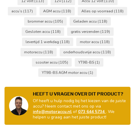
12 volt
(113)
12v
(112)
Accu 12 volt
(110)
accu’s
(117)
AGM accu
(118)
Alles op voorraad
(118)
brommer accu
(105)
Geladen accu
(118)
Gesloten accu
(118)
gratis verzenden
(119)
levertijd 1 werkdag
(118)
motor accu
(118)
motoraccu
(118)
onderhoudsvrije accu
(118)
scooter accu
(105)
YT9B-BS
(1)
YT9B-BS AGM motor accu
(1)
HEEFT U VRAGEN OVER DIT PRODUCT?
Of heeft u hulp nodig bij het kiezen van de juiste
accu? Neem contact met ons op via
info@motoraccu.nl
of
073 644 5734
. We
helpen u graag aan het juiste product!