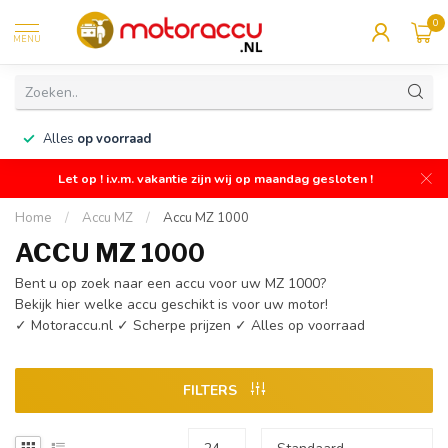
0
MENU
n
Alles
op voorraad
Let op ! i.v.m. vakantie zijn wij op maandag gesloten !
Home
/
Accu MZ
/
Accu MZ 1000
ACCU MZ 1000
Bent u op zoek naar een accu voor uw MZ 1000?
Bekijk hier welke accu geschikt is voor uw motor!
✓ Motoraccu.nl ✓ Scherpe prijzen ✓ Alles op voorraad
FILTERS