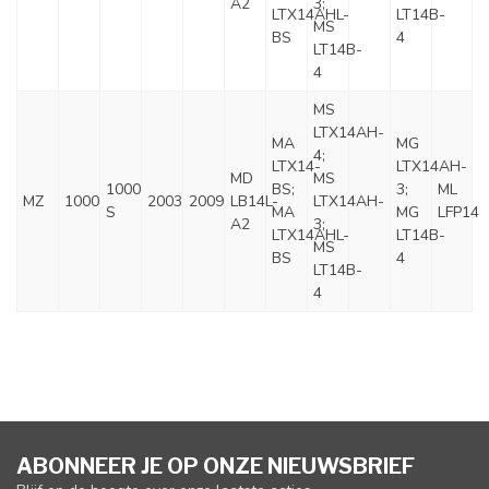
A2
3;
LTX14AHL-
LT14B-
MS
BS
4
LT14B-
4
MS
LTX14AH-
MA
MG
4;
LTX14-
LTX14AH-
MD
MS
1000
BS;
3;
ML
MZ
1000
2003
2009
LB14L-
LTX14AH-
S
MA
MG
LFP14
A2
3;
LTX14AHL-
LT14B-
MS
BS
4
LT14B-
4
ABONNEER JE OP ONZE NIEUWSBRIEF