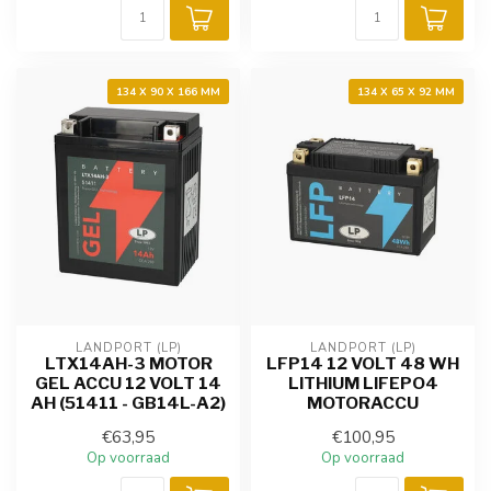
134 X 90 X 166 MM
134 X 65 X 92 MM
LANDPORT (LP)
LANDPORT (LP)
LTX14AH-3 MOTOR
LFP14 12 VOLT 48 WH
GEL ACCU 12 VOLT 14
LITHIUM LIFEPO4
AH (51411 - GB14L-A2)
MOTORACCU
€63,95
€100,95
Op voorraad
Op voorraad