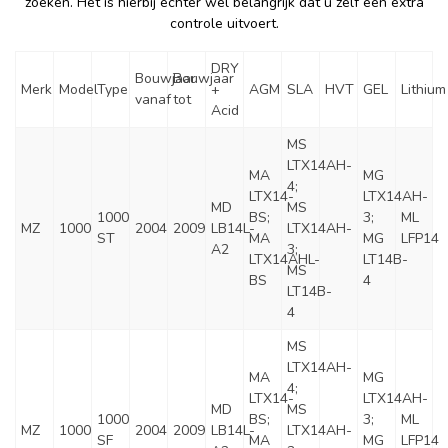
zoeken. Het is hierbij echter wel belangrijk dat u zelf een extra
controle uitvoert.
DRY
Bouwjaar
Bouwjaar
Merk
Model
Type
+
AGM
SLA
HVT
GEL
Lithium
vanaf
tot
Acid
MS
LTX14AH-
MA
MG
4;
LTX14-
LTX14AH-
MD
MS
1000
BS;
3;
ML
MZ
1000
2004
2009
LB14L-
LTX14AH-
ST
MA
MG
LFP14
A2
3;
LTX14AHL-
LT14B-
MS
BS
4
LT14B-
4
MS
LTX14AH-
MA
MG
4;
LTX14-
LTX14AH-
MD
MS
1000
BS;
3;
ML
MZ
1000
2004
2009
LB14L-
LTX14AH-
SF
MA
MG
LFP14