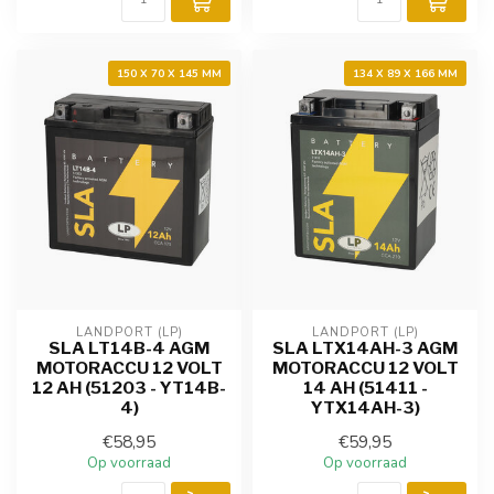
150 X 70 X 145 MM
134 X 89 X 166 MM
LANDPORT (LP)
LANDPORT (LP)
SLA LT14B-4 AGM
SLA LTX14AH-3 AGM
MOTORACCU 12 VOLT
MOTORACCU 12 VOLT
12 AH (51203 - YT14B-
14 AH (51411 -
4)
YTX14AH-3)
€58,95
€59,95
Op voorraad
Op voorraad