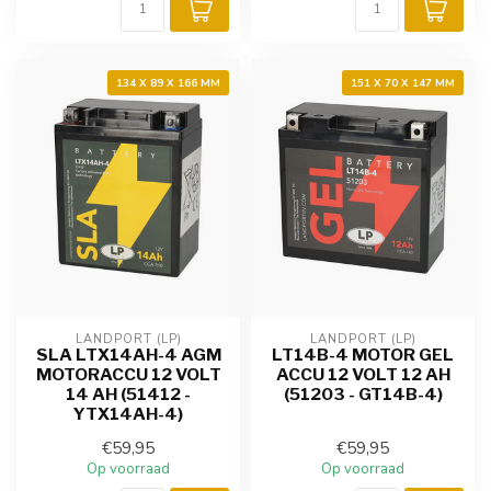
134 X 89 X 166 MM
151 X 70 X 147 MM
LANDPORT (LP)
LANDPORT (LP)
SLA LTX14AH-4 AGM
LT14B-4 MOTOR GEL
MOTORACCU 12 VOLT
ACCU 12 VOLT 12 AH
14 AH (51412 -
(51203 - GT14B-4)
YTX14AH-4)
€59,95
€59,95
Op voorraad
Op voorraad