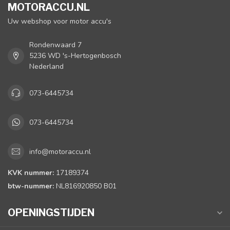
MOTORACCU.NL
Uw webshop voor motor accu's
Rondenwaard 7
5236 WD 's-Hertogenbosch
Nederland
073-6445734
073-6445734
info@motoraccu.nl
KVK nummer:
17189374
btw-nummer:
NL816920850 B01
OPENINGSTIJDEN