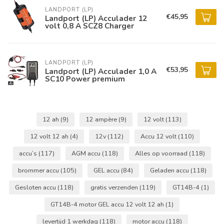
LANDPORT (LP)
€45,95
Landport (LP) Acculader 12
volt 0,8 A SCZ8 Charger
LANDPORT (LP)
€53,95
Landport (LP) Acculader 1,0 A
SC10 Power premium
12 ah
(9)
12 ampère
(9)
12 volt
(113)
12 volt 12 ah
(4)
12v
(112)
Accu 12 volt
(110)
accu’s
(117)
AGM accu
(118)
Alles op voorraad
(118)
brommer accu
(105)
GEL accu
(84)
Geladen accu
(118)
Gesloten accu
(118)
gratis verzenden
(119)
GT14B-4
(1)
GT14B-4 motor GEL accu 12 volt 12 ah
(1)
levertijd 1 werkdag
(118)
motor accu
(118)