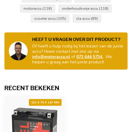
motoraccu
(118)
onderhoudsvrije accu
(118)
scooter accu
(105)
sla accu
(89)
HEEFT U VRAGEN OVER DIT PRODUCT?
Of heeft u hulp nodig bij het kiezen van de juiste
accu? Neem contact met ons op via
info@motoraccu.nl
of
073 644 5734
. We
helpen u graag aan het juiste product!
RECENT BEKEKEN
151 X 70 X 147 MM