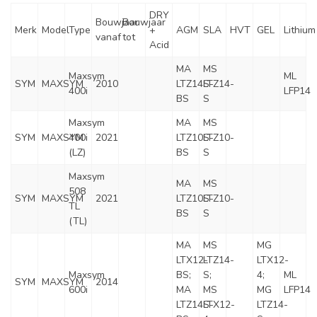
DRY
Bouwjaar
Bouwjaar
Merk
Model
Type
+
AGM
SLA
HVT
GEL
Lithium
vanaf
tot
Acid
MA
MS
Maxsym
ML
SYM
MAXSYM
2010
LTZ14S-
LTZ14-
400i
LFP14
BS
S
Maxsym
MA
MS
SYM
MAXSYM
400i
2021
LTZ10S-
LTZ10-
(LZ)
BS
S
Maxsym
MA
MS
508
SYM
MAXSYM
2021
LTZ10S-
LTZ10-
TL
BS
S
(TL)
MA
MS
MG
LTX12-
LTZ14-
LTX12-
Maxsym
BS;
S;
4;
ML
SYM
MAXSYM
2014
600i
MA
MS
MG
LFP14
LTZ14S-
LTX12-
LTZ14-