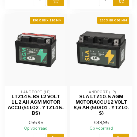
150 X 88 X 110 MM
150 X 88 X 93 MM
LANDPORT (LP)
LANDPORT (LP)
LTZ14S-BS 12 VOLT
SLA LTZ10-S AGM
11,2 AH AGM MOTOR
MOTORACCU 12 VOLT
ACCU (51102 - YTZ14S-
8,6 AH (50801 - YTZ10-
BS)
S)
€55,95
€49,95
Op voorraad
Op voorraad