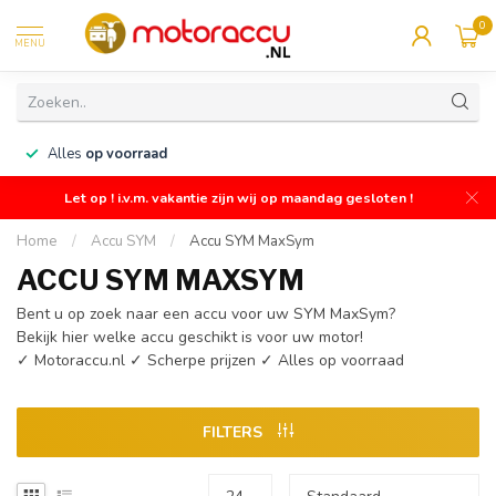
0
MENU
n
Alles
op voorraad
Let op ! i.v.m. vakantie zijn wij op maandag gesloten !
Home
/
Accu SYM
/
Accu SYM MaxSym
ACCU SYM MAXSYM
Bent u op zoek naar een accu voor uw SYM MaxSym?
Bekijk hier welke accu geschikt is voor uw motor!
✓ Motoraccu.nl ✓ Scherpe prijzen ✓ Alles op voorraad
FILTERS