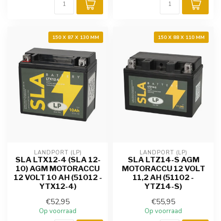
150 X 87 X 130 MM
150 X 88 X 110 MM
LANDPORT (LP)
LANDPORT (LP)
SLA LTX12-4 (SLA 12-
SLA LTZ14-S AGM
10) AGM MOTORACCU
MOTORACCU 12 VOLT
12 VOLT 10 AH (51012 -
11,2 AH (51102 -
YTX12-4)
YTZ14-S)
€52,95
€55,95
Op voorraad
Op voorraad