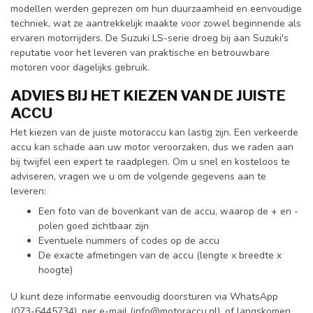
modellen werden geprezen om hun duurzaamheid en eenvoudige
techniek, wat ze aantrekkelijk maakte voor zowel beginnende als
ervaren motorrijders. De Suzuki LS-serie droeg bij aan Suzuki's
reputatie voor het leveren van praktische en betrouwbare
motoren voor dagelijks gebruik.
ADVIES BIJ HET KIEZEN VAN DE JUISTE
ACCU
Het kiezen van de juiste motoraccu kan lastig zijn. Een verkeerde
accu kan schade aan uw motor veroorzaken, dus we raden aan
bij twijfel een expert te raadplegen. Om u snel en kosteloos te
adviseren, vragen we u om de volgende gegevens aan te
leveren:
Een foto van de bovenkant van de accu, waarop de + en -
polen goed zichtbaar zijn
Eventuele nummers of codes op de accu
De exacte afmetingen van de accu (lengte x breedte x
hoogte)
U kunt deze informatie eenvoudig doorsturen via WhatsApp
(073-6445734), per e-mail (
info@motoraccu.nl
), of langskomen