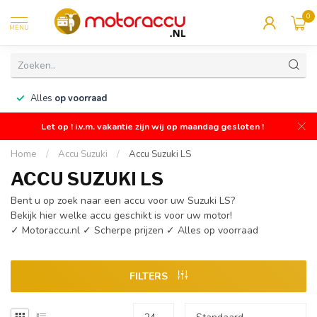
0
MENU
n
Alles
op voorraad
Let op ! i.v.m. vakantie zijn wij op maandag gesloten !
Home
/
Accu Suzuki
/
Accu Suzuki LS
ACCU SUZUKI LS
Bent u op zoek naar een accu voor uw Suzuki LS?
Bekijk hier welke accu geschikt is voor uw motor!
✓ Motoraccu.nl ✓ Scherpe prijzen ✓ Alles op voorraad
FILTERS