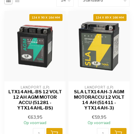
134 X 90 X 164 MM
134 X 89 X 166 MM
LANDPORT (LP)
LANDPORT (LP)
LTX14AHL-BS 12 VOLT
SLA LTX14AH-3 AGM
12 AH AGM MOTOR
MOTORACCU 12 VOLT
ACCU (51281 -
14 AH (51411 -
YTX14AHL-BS)
YTX14AH-3)
€63,95
€59,95
Op voorraad
Op voorraad