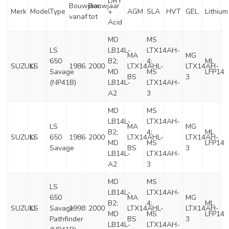
DRY
Bouwjaar
Bouwjaar
Merk
Model
Type
+
AGM
SLA
HVT
GEL
Lithium
vanaf
tot
Acid
MD
MS
LS
LB14L-
LTX14AH-
MA
MG
650
B2;
4;
ML
SUZUKI
LS
1986
2000
LTX14AHL-
LTX14AH-
Savage
MD
MS
LFP14
BS
3
(NP41B)
LB14L-
LTX14AH-
A2
3
MD
MS
LB14L-
LTX14AH-
LS
MA
MG
B2;
4;
ML
SUZUKI
LS
650
1986
2000
LTX14AHL-
LTX14AH-
MD
MS
LFP14
Savage
BS
3
LB14L-
LTX14AH-
A2
3
MD
MS
LS
LB14L-
LTX14AH-
650
MA
MG
B2;
4;
ML
SUZUKI
LS
Savage
1998
2000
LTX14AHL-
LTX14AH-
MD
MS
LFP14
Pathfinder
BS
3
LB14L-
LTX14AH-