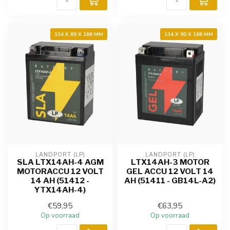
134 X 89 X 166 MM
134 X 90 X 166 MM
LANDPORT (LP)
LANDPORT (LP)
SLA LTX14AH-4 AGM
LTX14AH-3 MOTOR
MOTORACCU 12 VOLT
GEL ACCU 12 VOLT 14
14 AH (51412 -
AH (51411 - GB14L-A2)
YTX14AH-4)
€59,95
€63,95
Op voorraad
Op voorraad