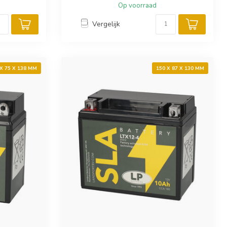
Op voorraad
Vergelijk
 X 75 X 138 MM
150 X 87 X 130 MM