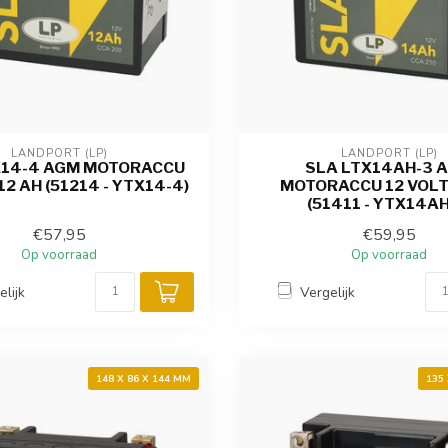
LANDPORT (LP)
LANDPORT (LP)
X14-4 AGM MOTORACCU
SLA LTX14AH-3 
12 AH (51214 - YTX14-4)
MOTORACCU 12 VOLT
(51411 - YTX14AH
€57,95
€59,95
Op voorraad
Op voorraad
elijk
Vergelijk
148 X 86 X 144 MM
135