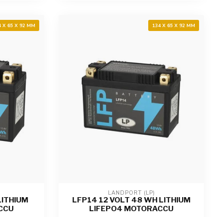
4 X 65 X 92 MM
134 X 65 X 92 MM
LANDPORT (LP)
LITHIUM
LFP14 12 VOLT 48 WH LITHIUM
CCU
LIFEPO4 MOTORACCU