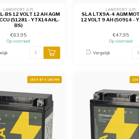
LANDPORT (LP)
LANDPORT (LP)
-BS 12 VOLT 12 AH AGM
SLA LTX9A-4 AGM MO
CU (51281 - YTX14AHL-
12 VOLT 9 AH (50914 -
BS)
€63,95
€47,95
Op voorraad
Op voorraad
elijk
Vergelijk
150 X 87 X 145 MM
134