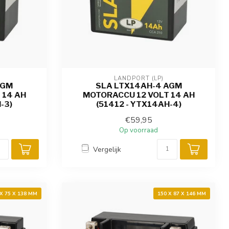
LANDPORT (LP)
AGM
SLA LTX14AH-4 AGM
 14 AH
MOTORACCU 12 VOLT 14 AH
-3)
(51412 - YTX14AH-4)
€59,95
Op voorraad
Vergelijk
 X 75 X 138 MM
150 X 87 X 146 MM