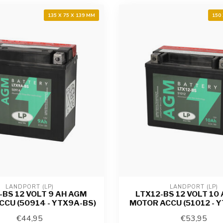
135 X 75 X 139 MM
150
LANDPORT (LP)
LANDPORT (LP)
BS 12 VOLT 9 AH AGM
LTX12-BS 12 VOLT 10
CU (50914 - YTX9A-BS)
MOTOR ACCU (51012 - Y
€44,95
€53,95