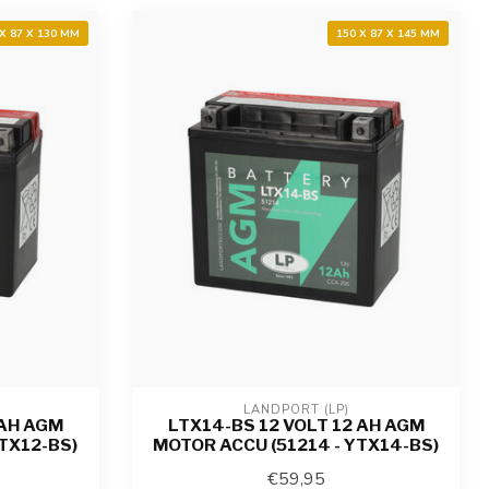
 X 87 X 130 MM
150 X 87 X 145 MM
LANDPORT (LP)
 AH AGM
LTX14-BS 12 VOLT 12 AH AGM
TX12-BS)
MOTOR ACCU (51214 - YTX14-BS)
€59,95