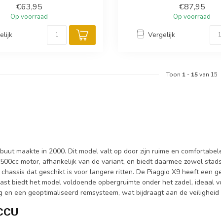
€63,95
€87,95
Op voorraad
Op voorraad
elijk
Vergelijk
Toon
1
-
15
van 15
n debuut maakte in 2000. Dit model valt op door zijn ruime en comfortab
t 500cc motor, afhankelijk van de variant, en biedt daarmee zowel sta
d chassis dat geschikt is voor langere ritten. De Piaggio X9 heeft een
aast biedt het model voldoende opbergruimte onder het zadel, ideaal v
 en een geoptimaliseerd remsysteem, wat bijdraagt aan de veiligheid e
ACCU