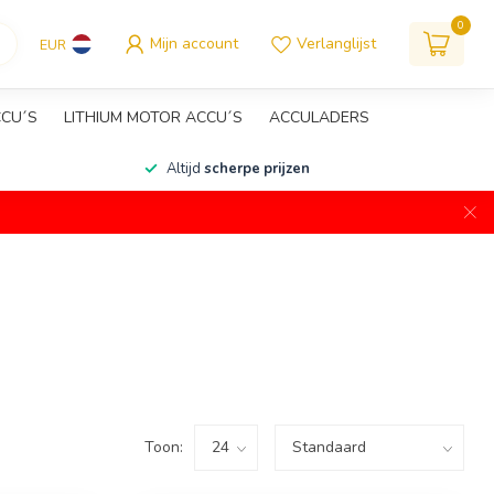
0
Mijn account
Verlanglijst
EUR
CCU´S
LITHIUM MOTOR ACCU´S
ACCULADERS
Altijd
scherpe prijzen
Toon: