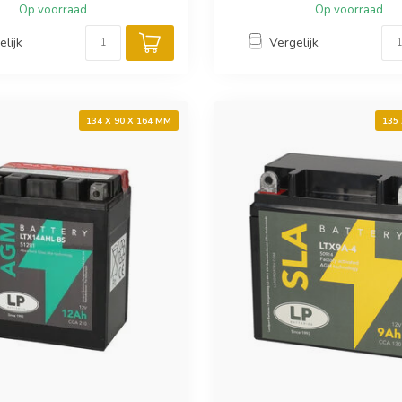
Op voorraad
Op voorraad
elijk
Vergelijk
134 X 90 X 164 MM
135