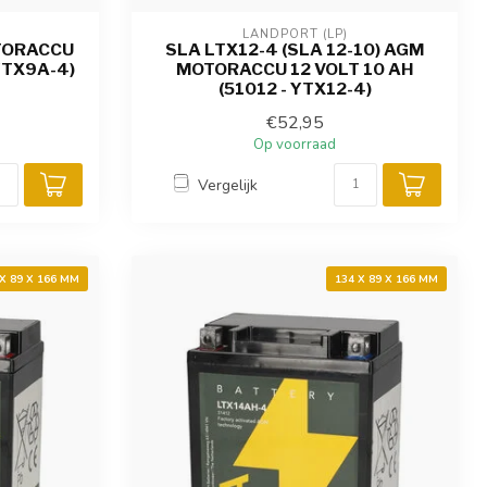
LANDPORT (LP)
TORACCU
SLA LTX12-4 (SLA 12-10) AGM
 YTX9A-4)
MOTORACCU 12 VOLT 10 AH
(51012 - YTX12-4)
€52,95
Op voorraad
Vergelijk
 X 89 X 166 MM
134 X 89 X 166 MM