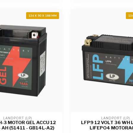
134 X 90 X 166 MM
13
LANDPORT (LP)
LANDPORT (LP)
-3 MOTOR GEL ACCU 12
LFP9 12 VOLT 36 WH 
 AH (51411 - GB14L-A2)
LIFEPO4 MOTORA