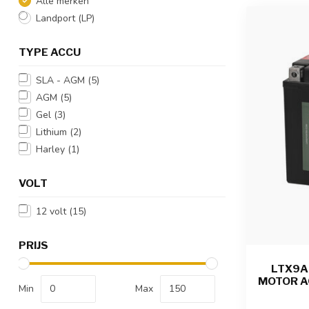
Alle merken
Landport (LP)
TYPE ACCU
SLA - AGM
(5)
AGM
(5)
Gel
(3)
Lithium
(2)
Harley
(1)
VOLT
12 volt
(15)
PRIJS
LTX9A-
MOTOR AC
Min
Max