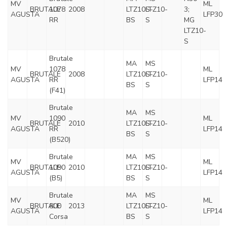
MV
ML
BRUTALE
1078
2008
LTZ10S-
LTZ10-
3;
AGUSTA
LFP30
RR
BS
S
MG
LTZ10-
S
Brutale
MA
MS
MV
1078
ML
BRUTALE
2008
LTZ10S-
LTZ10-
AGUSTA
RR
LFP14
BS
S
(F41)
Brutale
MA
MS
MV
1090
ML
BRUTALE
2010
LTZ10S-
LTZ10-
AGUSTA
RR
LFP14
BS
S
(B520)
Brutale
MA
MS
MV
ML
BRUTALE
1090
2010
LTZ10S-
LTZ10-
AGUSTA
LFP14
(B5)
BS
S
Brutale
MA
MS
MV
ML
BRUTALE
800
2013
LTZ10S-
LTZ10-
AGUSTA
LFP14
Corsa
BS
S