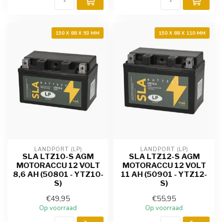
150 X 88 X 93 MM
150 X 88 X 110 MM
LANDPORT (LP)
LANDPORT (LP)
SLA LTZ10-S AGM
SLA LTZ12-S AGM
MOTORACCU 12 VOLT
MOTORACCU 12 VOLT
8,6 AH (50801 - YTZ10-
11 AH (50901 - YTZ12-
S)
S)
€49,95
€55,95
Op voorraad
Op voorraad