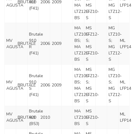
BRUTALE
910
2006
2009
AGUSTA
MA
MS
MG
LFP14
(F41)
LTZ12S-
LTZ10-
LTZ12-
BS
S
S
MA
MS
MG
Brutale
LTZ10S-
LTZ12-
LTZ10-
MV
910
BS;
S;
S;
ML
BRUTALE
2006
2009
AGUSTA
R
MA
MS
MG
LFP14
(F41)
LTZ12S-
LTZ10-
LTZ12-
BS
S
S
MA
MS
MG
Brutale
LTZ10S-
LTZ12-
LTZ10-
MV
910
BS;
S;
S;
ML
BRUTALE
2006
2009
AGUSTA
S
MA
MS
MG
LFP14
(F41)
LTZ12S-
LTZ10-
LTZ12-
BS
S
S
Brutale
MA
MS
MV
ML
BRUTALE
920
2010
LTZ10S-
LTZ10-
AGUSTA
LFP14
(B53)
BS
S
Brutale
MA
MS