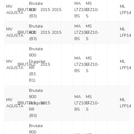
Brutale
MA
MS
MV
ML
BRUTALE
800
2015
2015
LTZ10S-
LTZ10-
AGUSTA
LFP14
(B3)
BS
S
Brutale
MA
MS
MV
ML
BRUTALE
800
2015
2015
LTZ10S-
LTZ10-
AGUSTA
LFP14
(B3)
BS
S
Brutale
800
MA
MS
MV
Dragster
ML
BRUTALE
2015
LTZ10S-
LTZ10-
AGUSTA
RR
LFP14
BS
S
(B3,
B1)
Brutale
800
MA
MS
MV
ML
BRUTALE
Dragster
2015
LTZ10S-
LTZ10-
AGUSTA
LFP14
RR
BS
S
(B3)
Brutale
800