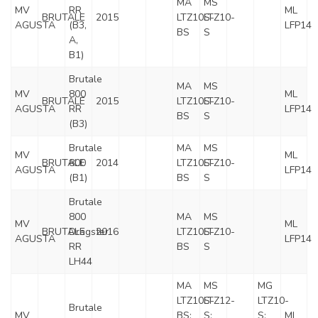
MA
MS
MV
RR
ML
BRUTALE
2015
LTZ10S-
LTZ10-
AGUSTA
(B3,
LFP14
BS
S
A,
B1)
Brutale
MA
MS
MV
800
ML
BRUTALE
2015
LTZ10S-
LTZ10-
AGUSTA
RR
LFP14
BS
S
(B3)
Brutale
MA
MS
MV
ML
BRUTALE
800
2014
LTZ10S-
LTZ10-
AGUSTA
LFP14
(B1)
BS
S
Brutale
800
MA
MS
MV
ML
BRUTALE
Dragster
2016
LTZ10S-
LTZ10-
AGUSTA
LFP14
RR
BS
S
LH44
MA
MS
MG
LTZ10S-
LTZ12-
LTZ10-
Brutale
MV
BS;
S;
S;
ML