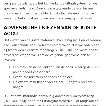
verfijnde details, zoals het kenmerkende uitlaatsysteem en de
sportieve verlichting. Dankzij zijn uitstekende balans tussen
prestaties en design is de MV Agusta Brutale een motor die
zowel op het circuit als op de openbare weg zijn plek vindt.
ADVIES BIJ HET KIEZEN VAN DE JUISTE
ACCU
Het kiezen van de juiste motoraccu kan lastig zijn. Een verkeerde
accu kan schade aan uw motor veroorzaken, dus we raden aan
bij twijfel een expert te raadplegen. Om u snel en kosteloos te
adviseren, vragen we u om de volgende gegevens aan te
leveren:
Een foto van de bovenkant van de accu, waarop de + en -
polen goed zichtbaar zijn
Eventuele nummers of codes op de accu
De exacte afmetingen van de accu (lengte x breedte x
hoogte)
U kunt deze informatie eenvoudig doorsturen via WhatsApp
(073-6445734), per e-mail (
info@motoraccu.nl
), of langskomen
met uw accu in onze winkel. Op alle accu's in deze rubriek zit 6