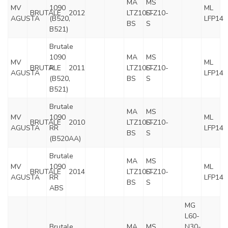
MA
MS
MV
1090
ML
BRUTALE
2012
LTZ10S-
LTZ10-
AGUSTA
(B520,
LFP14
BS
S
B521)
Brutale
1090
MA
MS
MV
ML
BRUTALE
R
2011
LTZ10S-
LTZ10-
AGUSTA
LFP14
(B520,
BS
S
B521)
Brutale
MA
MS
MV
1090
ML
BRUTALE
2010
LTZ10S-
LTZ10-
AGUSTA
RR
LFP14
BS
S
(B520AA)
Brutale
MA
MS
MV
1090
ML
BRUTALE
2014
LTZ10S-
LTZ10-
AGUSTA
RR
LFP14
BS
S
ABS
MG
L60-
Brutale
MA
MS
N30-