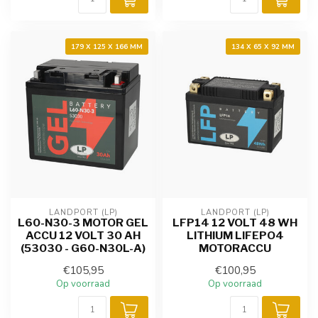
179 X 125 X 166 MM
134 X 65 X 92 MM
LANDPORT (LP)
LANDPORT (LP)
L60-N30-3 MOTOR GEL
LFP14 12 VOLT 48 WH
ACCU 12 VOLT 30 AH
LITHIUM LIFEPO4
(53030 - G60-N30L-A)
MOTORACCU
€105,95
€100,95
Op voorraad
Op voorraad