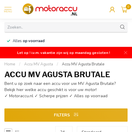
0
MENU
n
Alles
op voorraad
Let op ! i.v.m. vakantie zijn wij op maandag gesloten !
Home
/
Accu MV Agusta
/
Accu MV Agusta Brutale
ACCU MV AGUSTA BRUTALE
Bent u op zoek naar een accu voor uw MV Agusta Brutale?
Bekijk hier welke accu geschikt is voor uw motor!
✓ Motoraccu.nl ✓ Scherpe prijzen ✓ Alles op voorraad
FILTERS