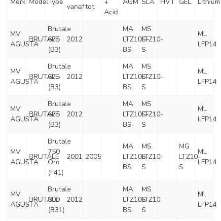
Merk
Model
Type
+
AGM
SLA
HVT
GEL
Lithium
vanaf
tot
Acid
Brutale
MA
MS
MV
ML
BRUTALE
675
2012
LTZ10S-
LTZ10-
AGUSTA
LFP14
(B3)
BS
S
Brutale
MA
MS
MV
ML
BRUTALE
675
2012
LTZ10S-
LTZ10-
AGUSTA
LFP14
(B3)
BS
S
Brutale
MA
MS
MV
ML
BRUTALE
675
2012
LTZ10S-
LTZ10-
AGUSTA
LFP14
(B3)
BS
S
Brutale
MA
MS
MG
MV
750
ML
BRUTALE
2001
2005
LTZ10S-
LTZ10-
LTZ10-
AGUSTA
Oro
LFP14
BS
S
S
(F41)
Brutale
MA
MS
MV
ML
BRUTALE
800
2012
LTZ10S-
LTZ10-
AGUSTA
LFP14
(B31)
BS
S