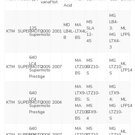
vanaf
tot
Acid
MG
MS
LB4-
MD
MA
125
SLA
3;
ML
KTM
SUPERMOTO
2000
2001
LB4L-
LTX4L-
Supermoto
12-
MG
LFP5
B
BS
4S
LTX4-
3
640
MA
MS
MG
LC4
ML
KTM
SUPERMOTO
2005
2007
LTZ10S-
LTZ10-
LTZ10-
Supermoto
LFP14
BS
S
S
Prestige
MA
MS
MG
640
LTX9-
LTZ10-
LTX9-
LC4
BS;
S;
4;
ML
KTM
SUPERMOTO
2000
2004
Supermoto
MA
MS
MG
LFP14
Prestige
LTZ10S-
LTX9-
LTZ10-
BS
4
S
640
MA
MS
MG
ML
KTM
SUPERMOTO
LC4
2005
2007
LTZ10S-
LTZ10-
LTZ10-