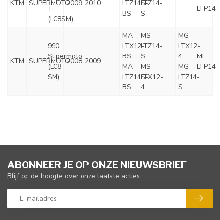
KTM
SUPERMOTO
2009
2010
LTZ14S-
LTZ14-
T
LFP14
BS
S
(LC8SM)
MA
MS
MG
990
LTX12-
LTZ14-
LTX12-
Supermoto
BS;
S;
4;
ML
KTM
SUPERMOTO
2008
2009
(LC8
MA
MS
MG
LFP14
SM)
LTZ14S-
LTX12-
LTZ14-
BS
4
S
ABONNEER JE OP ONZE NIEUWSBRIEF
Blijf op de hoogte over onze laatste acties