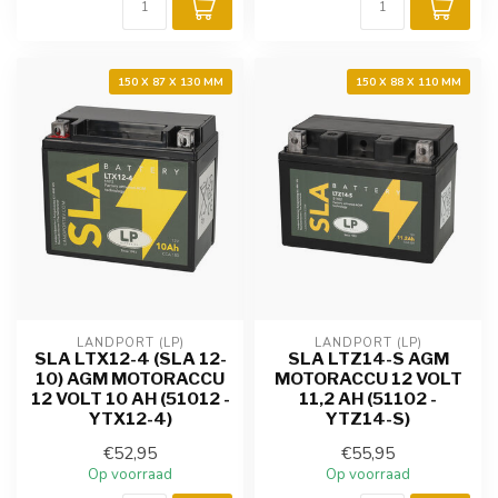
150 X 87 X 130 MM
150 X 88 X 110 MM
LANDPORT (LP)
LANDPORT (LP)
SLA LTX12-4 (SLA 12-
SLA LTZ14-S AGM
10) AGM MOTORACCU
MOTORACCU 12 VOLT
12 VOLT 10 AH (51012 -
11,2 AH (51102 -
YTX12-4)
YTZ14-S)
€52,95
€55,95
Op voorraad
Op voorraad