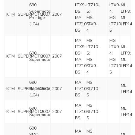
690
LTX9-
LTZ10-
LTX9-
ML
Supermoto
BS;
S;
4;
LFP9;
KTM
SUPERMOTO
2007
2007
Prestige
MA
MS
MG
ML
(LC4)
LTZ10S-
LTX9-
LTZ10-
LFP14
BS
4
S
MA
MS
MG
LTX9-
LTZ10-
LTX9-
ML
690
BS;
S;
4;
LFP9;
KTM
SUPERMOTO
2007
2007
Supermoto
MA
MS
MG
ML
LTZ10S-
LTX9-
LTZ10-
LFP14
BS
4
S
690
MA
MS
ML
KTM
SUPERMOTO
Supermoto
2007
2007
LTZ10S-
LTZ10-
LFP14
(LC4)
BS
S
MA
MS
690
ML
KTM
SUPERMOTO
2007
2007
LTZ10S-
LTZ10-
Supermoto
LFP14
BS
S
690
MA
MS
SMC
ML