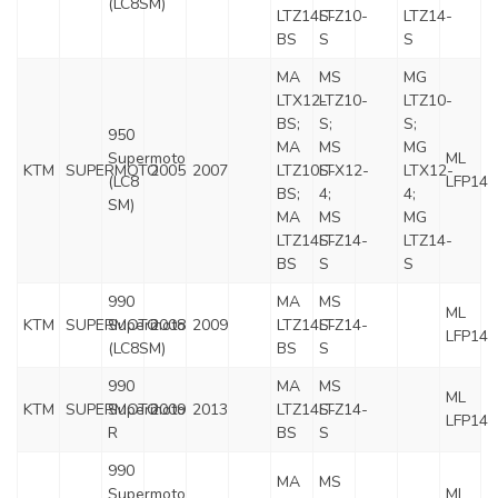
(LC8SM)
LTZ14S-
LTZ10-
LTZ14-
BS
S
S
MA
MS
MG
LTX12-
LTZ10-
LTZ10-
BS;
S;
S;
950
MA
MS
MG
Supermoto
ML
KTM
SUPERMOTO
2005
2007
LTZ10S-
LTX12-
LTX12-
(LC8
LFP14
BS;
4;
4;
SM)
MA
MS
MG
LTZ14S-
LTZ14-
LTZ14-
BS
S
S
990
MA
MS
ML
KTM
SUPERMOTO
Supermoto
2008
2009
LTZ14S-
LTZ14-
LFP14
(LC8SM)
BS
S
990
MA
MS
ML
KTM
SUPERMOTO
Supermoto
2009
2013
LTZ14S-
LTZ14-
LFP14
R
BS
S
990
MA
MS
Supermoto
ML