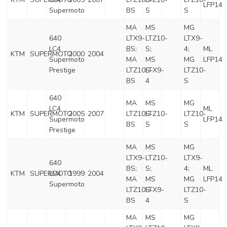
LFP14
Supermoto
BS
S
S
MA
MS
MG
640
LTX9-
LTZ10-
LTX9-
LC4
BS;
S;
4;
ML
KTM
SUPERMOTO
2000
2004
Supermoto
MA
MS
MG
LFP14
Prestige
LTZ10S-
LTX9-
LTZ10-
BS
4
S
640
MA
MS
MG
LC4
ML
KTM
SUPERMOTO
2005
2007
LTZ10S-
LTZ10-
LTZ10-
Supermoto
LFP14
BS
S
S
Prestige
MA
MS
MG
LTX9-
LTZ10-
LTX9-
640
BS;
S;
4;
ML
KTM
SUPERMOTO
LC4
1999
2004
MA
MS
MG
LFP14
Supermoto
LTZ10S-
LTX9-
LTZ10-
BS
4
S
MA
MS
MG