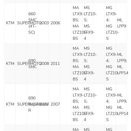
MA
MS
MG
660
LTX9-
LTZ10-
LTX9-
SMC
BS;
S;
4;
ML
KTM
SUPERMOTO
2003
2006
(4T-
MA
MS
MG
LFP9
SC)
LTZ10S-
LTX9-
LTZ10-
BS
4
S
MA
MS
MG
LTX9-
LTZ10-
LTX9-
ML
690
BS;
S;
4;
LFP9;
KTM
SUPERMOTO
2008
2011
SMC
MA
MS
MG
ML
LTZ10S-
LTX9-
LTZ10-
LFP14
BS
4
S
MA
MS
MG
LTX9-
LTZ10-
LTX9-
ML
690
BS;
S;
4;
LFP9;
KTM
SUPERMOTO
Supermoto
2007
2007
MA
MS
MG
ML
R
LTZ10S-
LTX9-
LTZ10-
LFP14
BS
4
S
MA
MS
MG