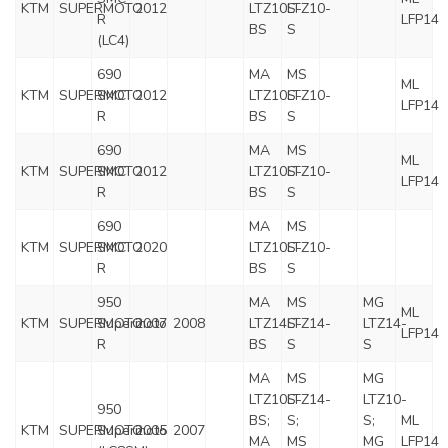
KTM
SUPERMOTO
2012
LTZ10S-
LTZ10-
R
LFP14
BS
S
(LC4)
690
MA
MS
ML
KTM
SUPERMOTO
SMC
2012
LTZ10S-
LTZ10-
LFP14
R
BS
S
690
MA
MS
ML
KTM
SUPERMOTO
SMC
2012
LTZ10S-
LTZ10-
LFP14
R
BS
S
690
MA
MS
KTM
SUPERMOTO
SMC
2020
LTZ10S-
LTZ10-
R
BS
S
950
MA
MS
MG
ML
KTM
SUPERMOTO
Supermoto
2007
2008
LTZ14S-
LTZ14-
LTZ14-
LFP14
R
BS
S
S
MA
MS
MG
LTZ10S-
LTZ14-
LTZ10-
950
BS;
S;
S;
ML
KTM
SUPERMOTO
Supermoto
2005
2007
MA
MS
MG
LFP14