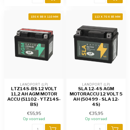
150 X 88 X 110 MM
113 X 70 X 85 MM
LANDPORT (LP)
LANDPORT (LP)
LTZ14S-BS 12 VOLT
SLA 12-4S AGM
11,2 AH AGM MOTOR
MOTORACCU 12 VOLT 5
ACCU (51102 - YTZ14S-
AH (50499 - SLA 12-
BS)
4S)
€55,95
€35,95
Op voorraad
Op voorraad