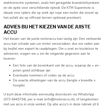
elektronische systemen, zoals het geregelde brandstofsysteem
en de optie voor verschillende rijmodi. De KTM Supermoto is
ideaal voor rijders die op zoek zijn naar een motor die zowel op
het asfalt als op offroad-terrein optimaal presteert.
ADVIES BIJ HET KIEZEN VAN DE JUISTE
ACCU
Het kiezen van de juiste motoraccu kan lastig zijn. Een verkeerde
accu kan schade aan uw motor veroorzaken, dus we raden aan
bij twijfel een expert te raadplegen. Om u snel en kosteloos te
adviseren, vragen we u om de volgende gegevens aan te
leveren:
Een foto van de bovenkant van de accu, waarop de + en -
polen goed zichtbaar zijn
Eventuele nummers of codes op de accu
De exacte afmetingen van de accu (lengte x breedte x
hoogte)
U kunt deze informatie eenvoudig doorsturen via WhatsApp
(073-6445734), per e-mail (
info@motoraccu.nl
), of langskomen
met uw accu in onze winkel. Op alle accu's in deze rubriek zit 6