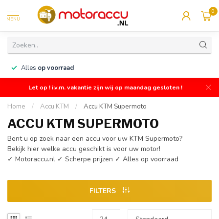
0
MENU
n
Alles
op voorraad
Let op ! i.v.m. vakantie zijn wij op maandag gesloten !
Home
/
Accu KTM
/
Accu KTM Supermoto
ACCU KTM SUPERMOTO
Bent u op zoek naar een accu voor uw KTM Supermoto?
Bekijk hier welke accu geschikt is voor uw motor!
✓ Motoraccu.nl ✓ Scherpe prijzen ✓ Alles op voorraad
FILTERS