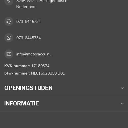
5236 WD 's-Hertogenbosch
Nederland
073-6445734
073-6445734
info@motoraccu.nl
KVK nummer:
17189374
btw-nummer:
NL816920850 B01
OPENINGSTIJDEN
INFORMATIE