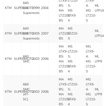
LTX9-
LTZ10-
LTX9-
640
BS;
S;
4;
ML
KTM
SUPERMOTO
LC4
1999
2004
MA
MS
MG
LFP14
Supermoto
LTZ10S-
LTX9-
LTZ10-
BS
4
S
640
MA
MS
ML
KTM
SUPERMOTO
LC4
2005
2007
LTZ10S-
LTZ10-
LFP14
Supermoto
BS
S
MA
MS
MG
LTX9-
LTZ10-
LTX9-
660
BS;
S;
4;
ML
KTM
SUPERMOTO
2003
2006
SMC
MA
MS
MG
LFP9
LTZ10S-
LTX9-
LTZ10-
BS
4
S
MA
MS
MG
660
LTX9-
LTZ10-
LTX9-
SMC
BS;
S;
4;
ML
KTM
SUPERMOTO
2003
2006
(4T-
MA
MS
MG
LFP9
SC)
LTZ10S-
LTX9-
LTZ10-
BS
4
S