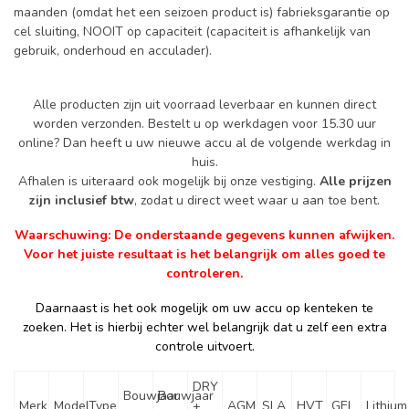
maanden (omdat het een seizoen product is) fabrieksgarantie op
cel sluiting, NOOIT op capaciteit (capaciteit is afhankelijk van
gebruik, onderhoud en acculader).
Alle producten zijn uit voorraad leverbaar en kunnen direct
worden verzonden. Bestelt u op werkdagen voor 15.30 uur
online? Dan heeft u uw nieuwe accu al de volgende werkdag in
huis.
Afhalen is uiteraard ook mogelijk bij onze vestiging.
Alle prijzen
zijn inclusief btw
, zodat u direct weet waar u aan toe bent.
Waarschuwing: De onderstaande gegevens kunnen afwijken.
Voor het juiste resultaat is het belangrijk om alles goed te
controleren.
Daarnaast is het ook mogelijk om uw accu op kenteken te
zoeken. Het is hierbij echter wel belangrijk dat u zelf een extra
controle uitvoert.
DRY
Bouwjaar
Bouwjaar
Merk
Model
Type
+
AGM
SLA
HVT
GEL
Lithium