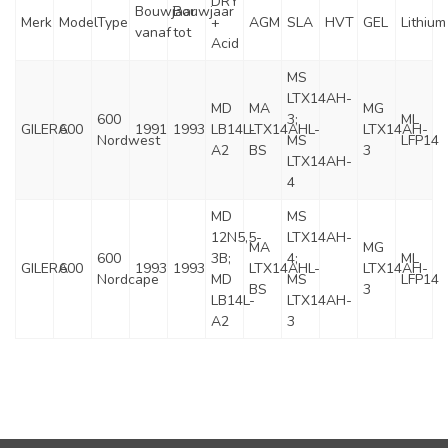
DRY
Bouwjaar
Bouwjaar
Merk
Model
Type
+
AGM
SLA
HVT
GEL
Lithium
vanaf
tot
Acid
MS
LTX14AH-
MD
MA
MG
600
3;
ML
GILERA
600
1991
1993
LB14L-
LTX14AHL-
LTX14AH-
Nordwest
MS
LFP14
A2
BS
3
LTX14AH-
4
MD
MS
12N5,5-
LTX14AH-
MA
MG
600
3B;
4;
ML
GILERA
600
1993
1993
LTX14AHL-
LTX14AH-
Nordcape
MD
MS
LFP14
BS
3
LB14L-
LTX14AH-
A2
3