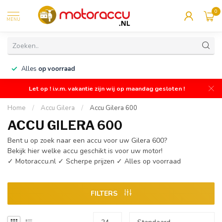
0
MENU
n
Alles
op voorraad
Let op ! i.v.m. vakantie zijn wij op maandag gesloten !
Home
/
Accu Gilera
/
Accu Gilera 600
ACCU GILERA 600
Bent u op zoek naar een accu voor uw Gilera 600?
Bekijk hier welke accu geschikt is voor uw motor!
✓ Motoraccu.nl ✓ Scherpe prijzen ✓ Alles op voorraad
FILTERS