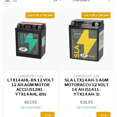
134 X 90 X 164 MM
134 X 89 X 166 MM
LANDPORT (LP)
LANDPORT (LP)
LTX14AHL-BS 12 VOLT
SLA LTX14AH-3 AGM
12 AH AGM MOTOR
MOTORACCU 12 VOLT
ACCU (51281 -
14 AH (51411 -
YTX14AHL-BS)
YTX14AH-3)
€63,95
€59,95
Op voorraad
Op voorraad