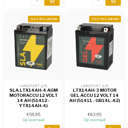
134 X 89 X 166 MM
134 X 90 X 166 MM
LANDPORT (LP)
LANDPORT (LP)
SLA LTX14AH-4 AGM
LTX14AH-3 MOTOR
MOTORACCU 12 VOLT
GEL ACCU 12 VOLT 14
14 AH (51412 -
AH (51411 - GB14L-A2)
YTX14AH-4)
€59,95
€63,95
Op voorraad
Op voorraad