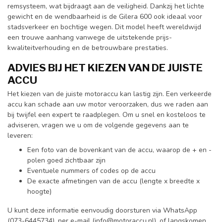
remsysteem, wat bijdraagt aan de veiligheid. Dankzij het lichte
gewicht en de wendbaarheid is de Gilera 600 ook ideaal voor
stadsverkeer en bochtige wegen. Dit model heeft wereldwijd
een trouwe aanhang vanwege de uitstekende prijs-
kwaliteitverhouding en de betrouwbare prestaties.
ADVIES BIJ HET KIEZEN VAN DE JUISTE
ACCU
Het kiezen van de juiste motoraccu kan lastig zijn. Een verkeerde
accu kan schade aan uw motor veroorzaken, dus we raden aan
bij twijfel een expert te raadplegen. Om u snel en kosteloos te
adviseren, vragen we u om de volgende gegevens aan te
leveren:
Een foto van de bovenkant van de accu, waarop de + en -
polen goed zichtbaar zijn
Eventuele nummers of codes op de accu
De exacte afmetingen van de accu (lengte x breedte x
hoogte)
U kunt deze informatie eenvoudig doorsturen via WhatsApp
(073-6445734), per e-mail (
info@motoraccu.nl
), of langskomen