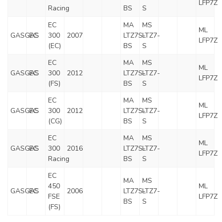
LFP7Z
Racing
BS
S
EC
MA
MS
ML
GASGAS
EC
300
2007
LTZ7S-
LTZ7-
LFP7Z
(EC)
BS
S
EC
MA
MS
ML
GASGAS
EC
300
2012
LTZ7S-
LTZ7-
LFP7Z
(FS)
BS
S
EC
MA
MS
ML
GASGAS
EC
300
2012
LTZ7S-
LTZ7-
LFP7Z
(CG)
BS
S
EC
MA
MS
ML
GASGAS
EC
300
2016
LTZ7S-
LTZ7-
LFP7Z
Racing
BS
S
EC
MA
MS
450
ML
GASGAS
EC
2006
LTZ7S-
LTZ7-
FSE
LFP7Z
BS
S
(FS)