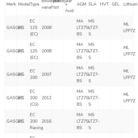
Bouwjaar
Bouwjaar
Merk
Model
Type
+
AGM
SLA
HVT
GEL
Lithium
vanaf
tot
Acid
EC
MA
MS
ML
GASGAS
EC
125
2008
LTZ7S-
LTZ7-
LFP7Z
(EC)
BS
S
EC
MA
MS
ML
GASGAS
EC
125
2008
LTZ7S-
LTZ7-
LFP7Z
(EC)
BS
S
MA
MS
EC
ML
GASGAS
EC
2007
LTZ7S-
LTZ7-
200
LFP7Z
BS
S
EC
MA
MS
ML
GASGAS
EC
200
2012
LTZ7S-
LTZ7-
LFP7Z
(CG)
BS
S
EC
MA
MS
GASGAS
EC
200
2016
LTZ7S-
LTZ7-
Racing
BS
S