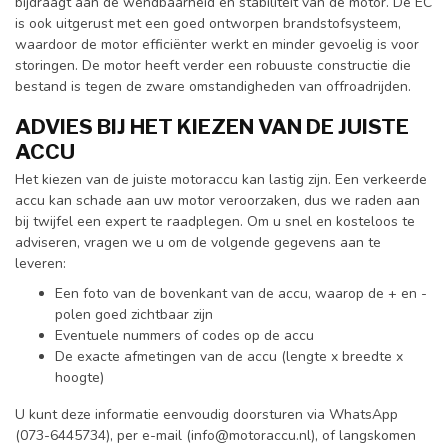
bijdraagt aan de wendbaarheid en stabiliteit van de motor. De EC
is ook uitgerust met een goed ontworpen brandstofsysteem,
waardoor de motor efficiënter werkt en minder gevoelig is voor
storingen. De motor heeft verder een robuuste constructie die
bestand is tegen de zware omstandigheden van offroadrijden.
ADVIES BIJ HET KIEZEN VAN DE JUISTE
ACCU
Het kiezen van de juiste motoraccu kan lastig zijn. Een verkeerde
accu kan schade aan uw motor veroorzaken, dus we raden aan
bij twijfel een expert te raadplegen. Om u snel en kosteloos te
adviseren, vragen we u om de volgende gegevens aan te
leveren:
Een foto van de bovenkant van de accu, waarop de + en -
polen goed zichtbaar zijn
Eventuele nummers of codes op de accu
De exacte afmetingen van de accu (lengte x breedte x
hoogte)
U kunt deze informatie eenvoudig doorsturen via WhatsApp
(073-6445734), per e-mail (
info@motoraccu.nl
), of langskomen