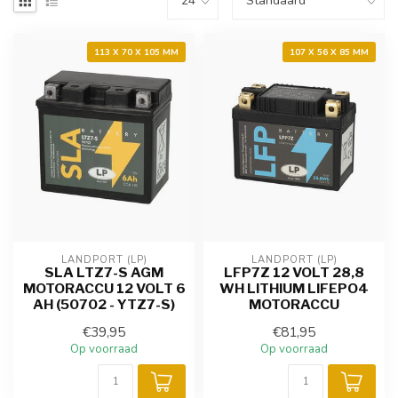
113 X 70 X 105 MM
107 X 56 X 85 MM
LANDPORT (LP)
LANDPORT (LP)
SLA LTZ7-S AGM
LFP7Z 12 VOLT 28,8
MOTORACCU 12 VOLT 6
WH LITHIUM LIFEPO4
AH (50702 - YTZ7-S)
MOTORACCU
€39,95
€81,95
Op voorraad
Op voorraad