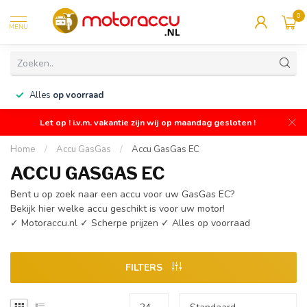
0
MENU
n
Alles
op voorraad
Let op ! i.v.m. vakantie zijn wij op maandag gesloten !
Home
/
Accu GasGas
/
Accu GasGas EC
ACCU GASGAS EC
Bent u op zoek naar een accu voor uw GasGas EC?
Bekijk hier welke accu geschikt is voor uw motor!
✓ Motoraccu.nl ✓ Scherpe prijzen ✓ Alles op voorraad
FILTERS