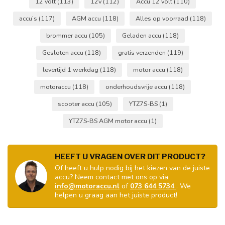
12 volt
(113)
12v
(112)
Accu 12 volt
(110)
accu’s
(117)
AGM accu
(118)
Alles op voorraad
(118)
brommer accu
(105)
Geladen accu
(118)
Gesloten accu
(118)
gratis verzenden
(119)
levertijd 1 werkdag
(118)
motor accu
(118)
motoraccu
(118)
onderhoudsvrije accu
(118)
scooter accu
(105)
YTZ7S-BS
(1)
YTZ7S-BS AGM motor accu
(1)
HEEFT U VRAGEN OVER DIT PRODUCT?
Of heeft u hulp nodig bij het kiezen van de juiste
accu? Neem contact met ons op via
info@motoraccu.nl
of
073 644 5734
. We
helpen u graag aan het juiste product!