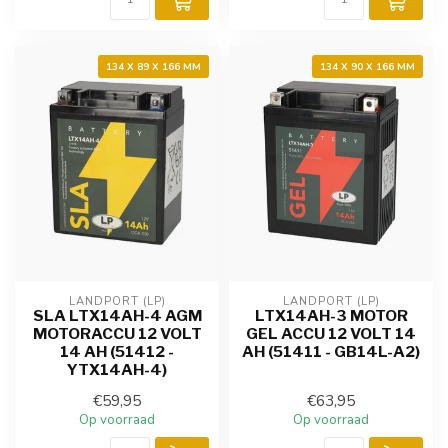
134 X 89 X 166 MM
134 X 90 X 166 MM
LANDPORT (LP)
LANDPORT (LP)
SLA LTX14AH-4 AGM
LTX14AH-3 MOTOR
MOTORACCU 12 VOLT
GEL ACCU 12 VOLT 14
14 AH (51412 -
AH (51411 - GB14L-A2)
YTX14AH-4)
€59,95
€63,95
Op voorraad
Op voorraad