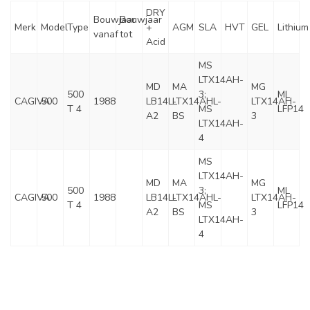
DRY
Bouwjaar
Bouwjaar
Merk
Model
Type
+
AGM
SLA
HVT
GEL
Lithium
vanaf
tot
Acid
MS
LTX14AH-
MD
MA
MG
500
3;
ML
CAGIVA
500
1988
LB14L-
LTX14AHL-
LTX14AH-
T 4
MS
LFP14
A2
BS
3
LTX14AH-
4
MS
LTX14AH-
MD
MA
MG
500
3;
ML
CAGIVA
500
1988
LB14L-
LTX14AHL-
LTX14AH-
T 4
MS
LFP14
A2
BS
3
LTX14AH-
4