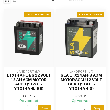
134 X 90 X 164 MM
134 X 89 X 166 MM
LANDPORT (LP)
LANDPORT (LP)
LTX14AHL-BS 12 VOLT
SLA LTX14AH-3 AGM
12 AH AGM MOTOR
MOTORACCU 12 VOLT
ACCU (51281 -
14 AH (51411 -
YTX14AHL-BS)
YTX14AH-3)
€63,95
€59,95
Op voorraad
Op voorraad