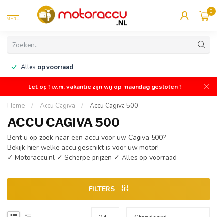
0
MENU
n
Alles
op voorraad
Let op ! i.v.m. vakantie zijn wij op maandag gesloten !
Home
/
Accu Cagiva
/
Accu Cagiva 500
ACCU CAGIVA 500
Bent u op zoek naar een accu voor uw Cagiva 500?
Bekijk hier welke accu geschikt is voor uw motor!
✓ Motoraccu.nl ✓ Scherpe prijzen ✓ Alles op voorraad
FILTERS