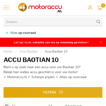
0
MENU
n
Alles
op voorraad
Let op ! i.v.m. vakantie zijn wij op maandag gesloten !
Home
/
Accu Baotian
/
Accu Baotian 10
ACCU BAOTIAN 10
Bent u op zoek naar een accu voor uw Baotian 10?
Bekijk hier welke accu geschikt is voor uw motor!
✓ Motoraccu.nl ✓ Scherpe prijzen ✓ Alles op voorraad
FILTERS