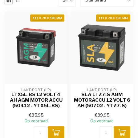
113 X 70 X 105 MM
113 X 70 X 105 MM
LANDPORT (LP)
LANDPORT (LP)
LTX5L-BS 12 VOLT 4
SLA LTZ7-S AGM
AH AGM MOTOR ACCU
MOTORACCU 12 VOLT 6
(50412 - YTX5L-BS)
AH (50702 - YTZ7-S)
€35,95
€39,95
Op voorraad
Op voorraad