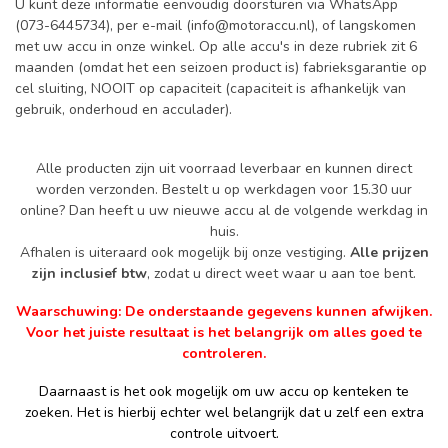
U kunt deze informatie eenvoudig doorsturen via WhatsApp
(073-6445734), per e-mail (
info@motoraccu.nl
), of langskomen
met uw accu in onze winkel. Op alle accu's in deze rubriek zit 6
maanden (omdat het een seizoen product is) fabrieksgarantie op
cel sluiting, NOOIT op capaciteit (capaciteit is afhankelijk van
gebruik, onderhoud en acculader).
Alle producten zijn uit voorraad leverbaar en kunnen direct
worden verzonden. Bestelt u op werkdagen voor 15.30 uur
online? Dan heeft u uw nieuwe accu al de volgende werkdag in
huis.
Afhalen is uiteraard ook mogelijk bij onze vestiging.
Alle prijzen
zijn inclusief btw
, zodat u direct weet waar u aan toe bent.
Waarschuwing: De onderstaande gegevens kunnen afwijken.
Voor het juiste resultaat is het belangrijk om alles goed te
controleren.
Daarnaast is het ook mogelijk om uw accu op kenteken te
zoeken. Het is hierbij echter wel belangrijk dat u zelf een extra
controle uitvoert.