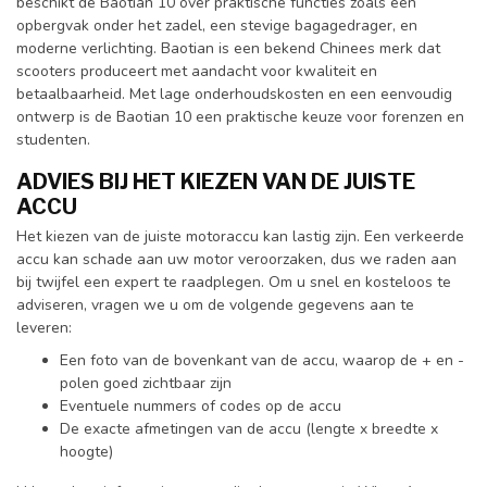
beschikt de Baotian 10 over praktische functies zoals een
opbergvak onder het zadel, een stevige bagagedrager, en
moderne verlichting. Baotian is een bekend Chinees merk dat
scooters produceert met aandacht voor kwaliteit en
betaalbaarheid. Met lage onderhoudskosten en een eenvoudig
ontwerp is de Baotian 10 een praktische keuze voor forenzen en
studenten.
ADVIES BIJ HET KIEZEN VAN DE JUISTE
ACCU
Het kiezen van de juiste motoraccu kan lastig zijn. Een verkeerde
accu kan schade aan uw motor veroorzaken, dus we raden aan
bij twijfel een expert te raadplegen. Om u snel en kosteloos te
adviseren, vragen we u om de volgende gegevens aan te
leveren:
Een foto van de bovenkant van de accu, waarop de + en -
polen goed zichtbaar zijn
Eventuele nummers of codes op de accu
De exacte afmetingen van de accu (lengte x breedte x
hoogte)