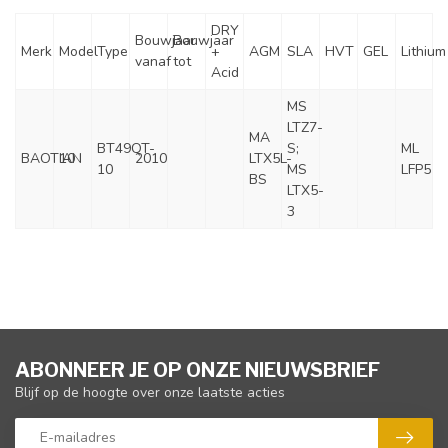
DRY
Bouwjaar
Bouwjaar
Merk
Model
Type
+
AGM
SLA
HVT
GEL
Lithium
vanaf
tot
Acid
MS
LTZ7-
MA
BT49QT-
S;
ML
BAOTIAN
10
2010
LTX5L-
10
MS
LFP5
BS
LTX5-
3
ABONNEER JE OP ONZE NIEUWSBRIEF
Blijf op de hoogte over onze laatste acties