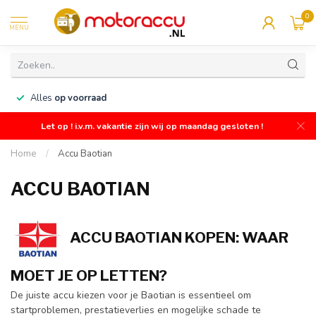
0
MENU
n
Alles
op voorraad
Let op ! i.v.m. vakantie zijn wij op maandag gesloten !
Home
/
Accu Baotian
ACCU BAOTIAN
ACCU BAOTIAN KOPEN: WAAR
MOET JE OP LETTEN?
De juiste accu kiezen voor je Baotian is essentieel om
startproblemen, prestatieverlies en mogelijke schade te