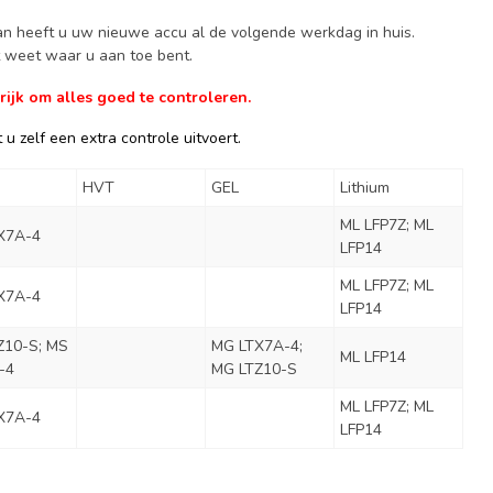
Dan heeft u uw nieuwe accu al de volgende werkdag in huis.
ct weet waar u aan toe bent.
ijk om alles goed te controleren.
u zelf een extra controle uitvoert.
HVT
GEL
Lithium
ML LFP7Z; ML
X7A-4
LFP14
ML LFP7Z; ML
X7A-4
LFP14
Z10-S; MS
MG LTX7A-4;
ML LFP14
-4
MG LTZ10-S
ML LFP7Z; ML
X7A-4
LFP14