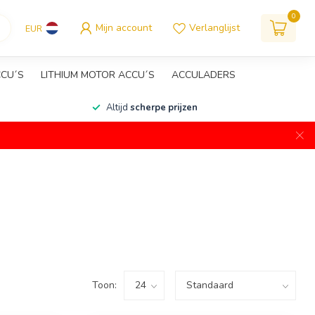
0
Mijn account
Verlanglijst
EUR
CCU´S
LITHIUM MOTOR ACCU´S
ACCULADERS
Altijd
scherpe prijzen
Toon: