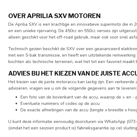
OVER APRILIA SXV MOTOREN
De Aprilia SXV is een krachtige en innovatieve supermoto die in 
en een unieke rijervaring. De 450cc en 550cc versies zijn uitger
alleen geschikt voor het off-road gebruik, maar ook voor snel asf
Technisch gezien beschikt de SXV over een geavanceerd elektroni
met een 5-bak transmissie, en heeft een uitstekende remwerking d
bochten als technische terreinen, wat het tot een favoriet maakt b
ADVIES BIJ HET KIEZEN VAN DE JUISTE ACC
Het kiezen van de juiste motoraccu kan lastig zijn. Een verkeerd
adviseren, vragen we u om de volgende gegevens aan te leveren:
Een foto van de bovenkant van de accu, waarop de + en - p
Eventuele nummers of codes op de accu
De exacte afmetingen van de accu (lengte x breedte x hoog
U kunt deze informatie eenvoudig doorsturen via WhatsApp (073-
(omdat het een seizoen product is) fabrieksgarantie op cel sluitin