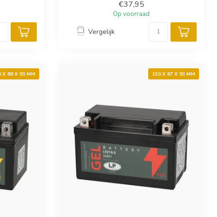
€37,95
Op voorraad
Vergelijk
0 X 88 X 93 MM
150 X 87 X 93 MM