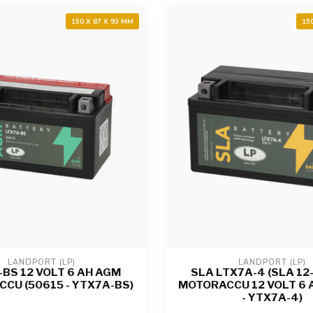
150 X 87 X 93 MM
15
LANDPORT (LP)
LANDPORT (LP)
BS 12 VOLT 6 AH AGM
SLA LTX7A-4 (SLA 12
CU (50615 - YTX7A-BS)
MOTORACCU 12 VOLT 6 
- YTX7A-4)