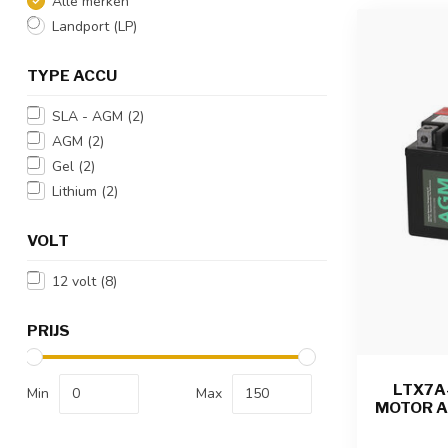
Alle merken
Landport (LP)
TYPE ACCU
SLA - AGM
(2)
AGM
(2)
Gel
(2)
Lithium
(2)
VOLT
12 volt
(8)
PRIJS
LTX7A-
Min
Max
MOTOR AC