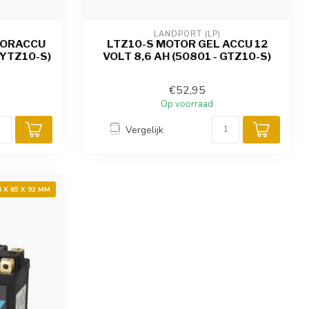
LANDPORT (LP)
TORACCU
LTZ10-S MOTOR GEL ACCU 12
 YTZ10-S)
VOLT 8,6 AH (50801 - GTZ10-S)
€52,95
Op voorraad
Vergelijk
4 X 65 X 92 MM