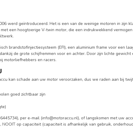
2006 werd geïntroduceerd. Het is een van de weinige motoren in zijn k
ust met een hoogtoerige V-twin motor, die een indrukwekkend vermogen l
altwerk.
sch brandstofinjectiesysteem (EFI), een aluminium frame voor een laag
ankzij de grote schijfremmen voor en achter. Door zijn lichte gewich
ij motorliefhebbers en racers.
U
e accu kan schade aan uw motor veroorzaken, dus we raden aan bij twij
olen goed zichtbaar zijn
te)
6445734), per e-mail (
info@motoraccu.nl
), of langskomen met uw accu
g, NOOIT op capaciteit (capaciteit is afhankelijk van gebruik, onderhou