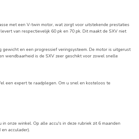
lasse met een V-twin motor, wat zorgt voor uitstekende prestaties
evert van respectievelijk 60 pk en 70 pk. Dit maakt de SXV niet
 gewicht en een progressief veringsysteem. De motor is uitgerust
t en wendbaarheid is de SXV zeer geschikt voor zowel snelle
fel een expert te raadplegen. Om u snel en kosteloos te
 in onze winkel. Op alle accu's in deze rubriek zit 6 maanden
d en acculader).