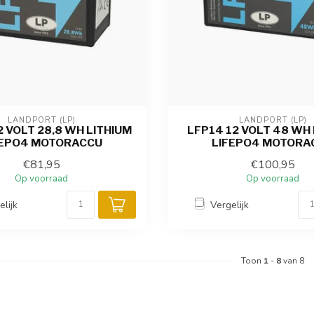
LANDPORT (LP)
LANDPORT (LP)
2 VOLT 28,8 WH LITHIUM
LFP14 12 VOLT 48 WH 
FEPO4 MOTORACCU
LIFEPO4 MOTORA
€81,95
€100,95
Op voorraad
Op voorraad
elijk
Vergelijk
Toon
1
-
8
van 8