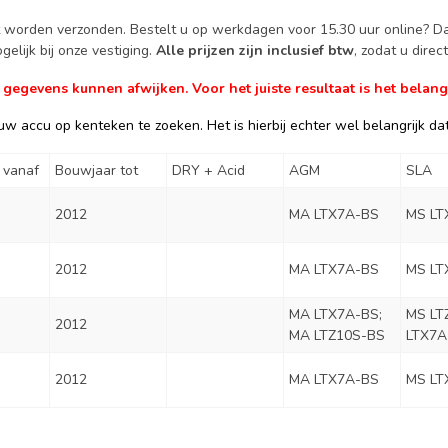
ct worden verzonden. Bestelt u op werkdagen voor 15.30 uur online? 
elijk bij onze vestiging.
Alle prijzen zijn inclusief btw
, zodat u dire
gevens kunnen afwijken. Voor het juiste resultaat is het belangr
w accu op kenteken te zoeken. Het is hierbij echter wel belangrijk dat 
 vanaf
Bouwjaar tot
DRY + Acid
AGM
SLA
2012
MA LTX7A-BS
MS LT
2012
MA LTX7A-BS
MS LT
MA LTX7A-BS;
MS LT
2012
MA LTZ10S-BS
LTX7A
2012
MA LTX7A-BS
MS LT