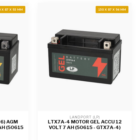
0 X 87 X 93 MM
150 X 87 X 94 MM
LANDPORT (LP)
-6) AGM
LTX7A-4 MOTOR GEL ACCU 12
AH (50615
VOLT 7 AH (50615 - GTX7A-4)