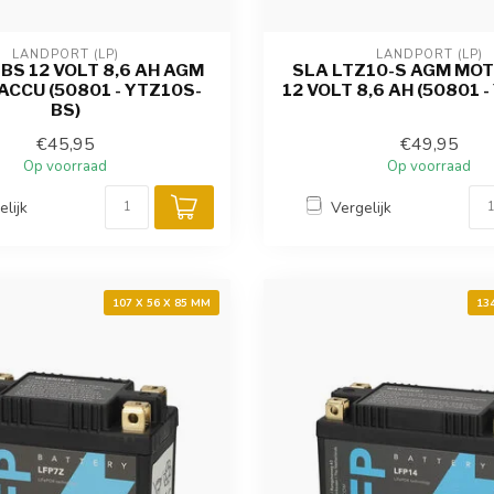
LANDPORT (LP)
LANDPORT (LP)
BS 12 VOLT 8,6 AH AGM
SLA LTZ10-S AGM MO
CCU (50801 - YTZ10S-
12 VOLT 8,6 AH (50801 -
BS)
€45,95
€49,95
Op voorraad
Op voorraad
elijk
Vergelijk
107 X 56 X 85 MM
13