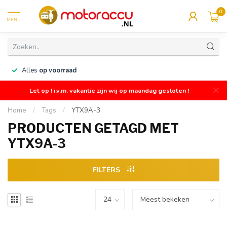
0
MENU
n
Alles
op voorraad
Let op ! i.v.m. vakantie zijn wij op maandag gesloten !
Home
/
Tags
/
YTX9A-3
PRODUCTEN GETAGD MET
YTX9A-3
FILTERS