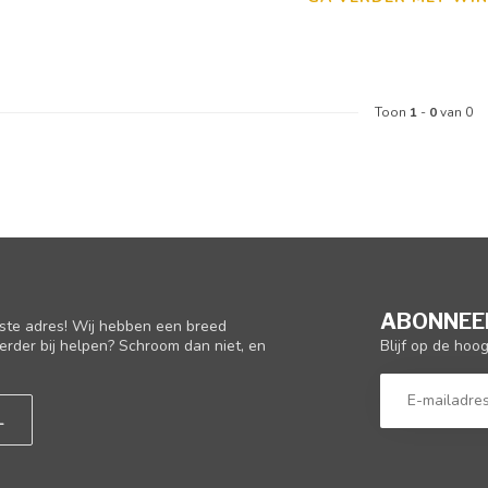
Toon
1
-
0
van 0
ABONNEER
iste adres! Wij hebben een breed
Blijf op de hoo
erder bij helpen? Schroom dan niet, en
L