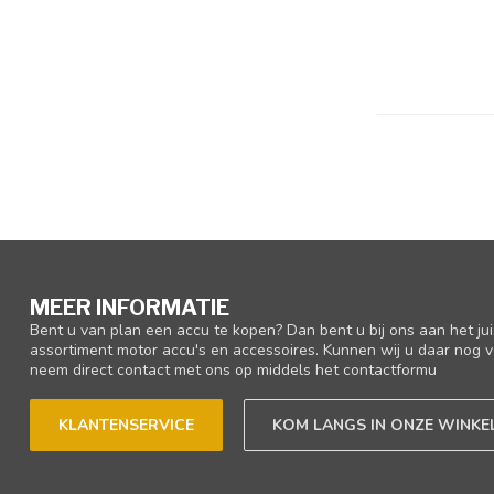
MEER INFORMATIE
Bent u van plan een accu te kopen? Dan bent u bij ons aan het ju
assortiment motor accu's en accessoires. Kunnen wij u daar nog v
neem direct contact met ons op middels het contactformu
KLANTENSERVICE
KOM LANGS IN ONZE WINKE