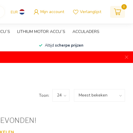
0
Mijn account
Verlanglijst
EUR
CCU´S
LITHIUM MOTOR ACCU´S
ACCULADERS
Altijd
scherpe prijzen
Toon:
GEVONDEN!
KELEN