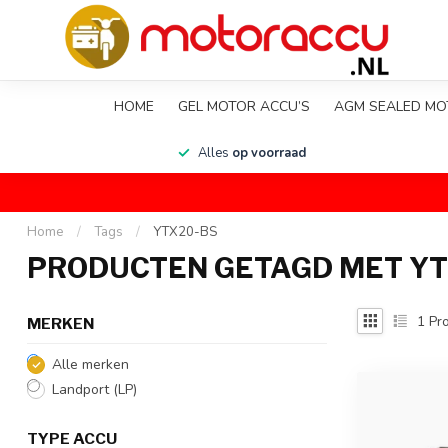
HOME
GEL MOTOR ACCU’S
AGM SEALED MO
en
Alles
op voorraad
Home
/
Tags
/
YTX20-BS
PRODUCTEN GETAGD MET YT
1
Pro
MERKEN
Alle merken
Landport (LP)
TYPE ACCU