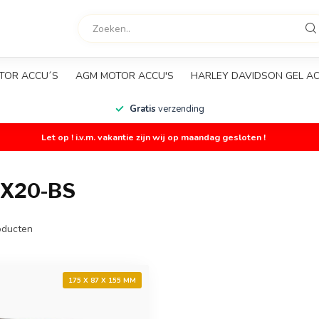
TOR ACCU´S
AGM MOTOR ACCU'S
HARLEY DAVIDSON GEL A
Gratis
verzending
Let op ! i.v.m. vakantie zijn wij op maandag gesloten !
X20-BS
ducten
175 X 87 X 155 MM