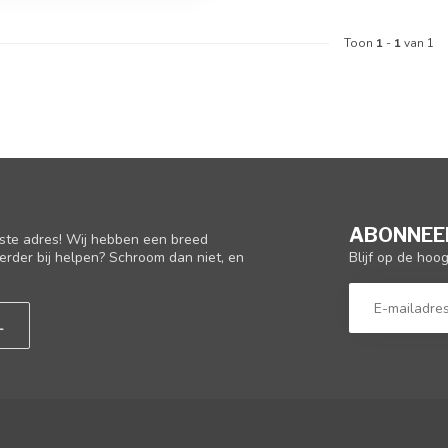
Toon
1
-
1
van 1
ABONNEER
iste adres! Wij hebben een breed
Blijf op de hoo
erder bij helpen? Schroom dan niet, en
L