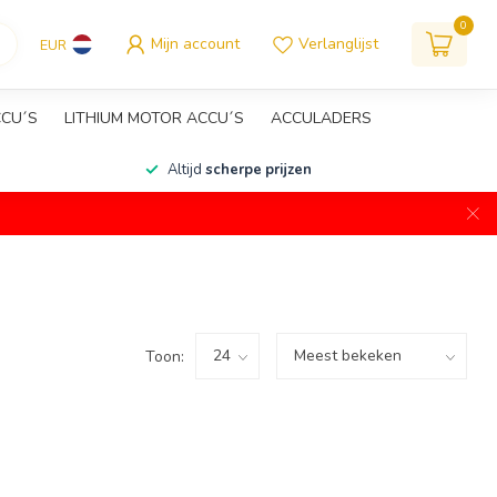
0
Mijn account
Verlanglijst
EUR
CCU´S
LITHIUM MOTOR ACCU´S
ACCULADERS
Altijd
scherpe prijzen
Toon: