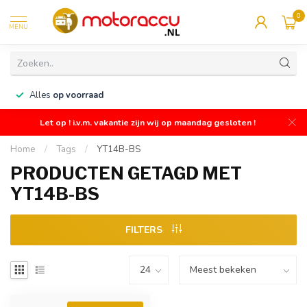
0
MENU
n
Alles
op voorraad
Let op ! i.v.m. vakantie zijn wij op maandag gesloten !
Home
/
Tags
/
YT14B-BS
PRODUCTEN GETAGD MET
YT14B-BS
FILTERS