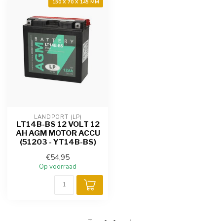
150 X 70 X 145 MM
LANDPORT (LP)
LT14B-BS 12 VOLT 12
AH AGM MOTOR ACCU
(51203 - YT14B-BS)
€54,95
Op voorraad