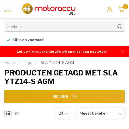
0
MENU
n
Alles
op voorraad
Let op ! i.v.m. vakantie zijn wij op maandag gesloten !
Home
/
Tags
/
SLA YTZ14-S AGM
PRODUCTEN GETAGD MET SLA
YTZ14-S AGM
FILTERS