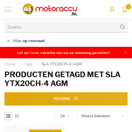
0
MENU
n
Alles
op voorraad
Let op ! i.v.m. vakantie zijn wij op maandag gesloten !
Home
/
Tags
/
SLA YTX20CH-4 AGM
PRODUCTEN GETAGD MET SLA
YTX20CH-4 AGM
FILTERS