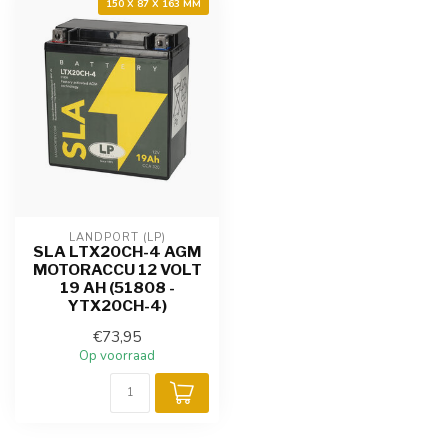
150 X 87 X 163 MM
LANDPORT (LP)
SLA LTX20CH-4 AGM
MOTORACCU 12 VOLT
19 AH (51808 -
YTX20CH-4)
€73,95
Op voorraad