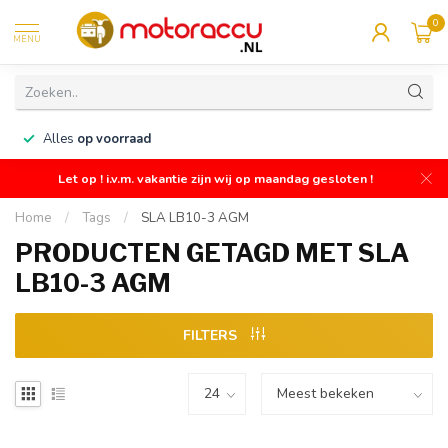
0
MENU
n
Alles
op voorraad
Let op ! i.v.m. vakantie zijn wij op maandag gesloten !
Home
/
Tags
/
SLA LB10-3 AGM
PRODUCTEN GETAGD MET SLA
LB10-3 AGM
FILTERS