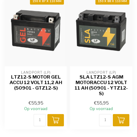
150 X 87 X 110 MM
150 X 88 X 110 MM
LANDPORT (LP)
LANDPORT (LP)
LTZ12-S MOTOR GEL
SLA LTZ12-S AGM
ACCU 12 VOLT 11,2 AH
MOTORACCU 12 VOLT
(50901 - GTZ12-S)
11 AH (50901 - YTZ12-
S)
€55,95
€55,95
Op voorraad
Op voorraad