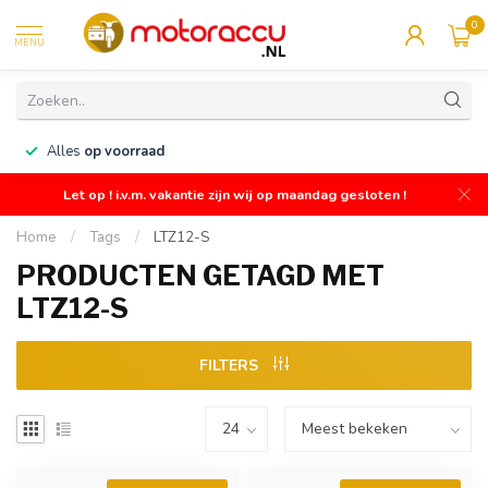
0
MENU
n
Alles
op voorraad
Let op ! i.v.m. vakantie zijn wij op maandag gesloten !
Home
/
Tags
/
LTZ12-S
PRODUCTEN GETAGD MET
LTZ12-S
FILTERS