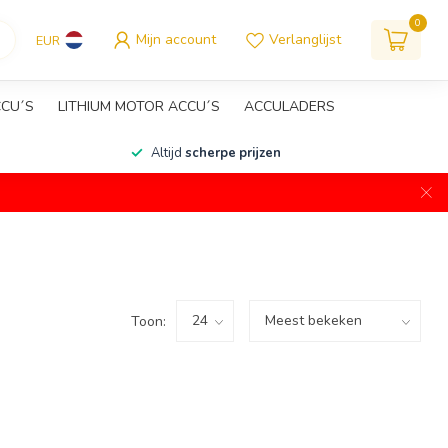
0
Mijn account
Verlanglijst
EUR
CCU´S
LITHIUM MOTOR ACCU´S
ACCULADERS
Altijd
scherpe prijzen
Toon: