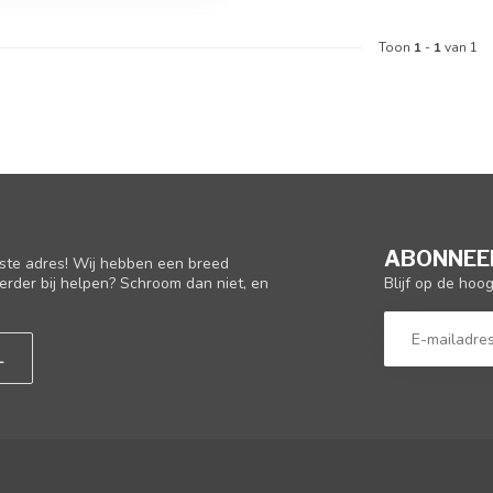
Toon
1
-
1
van 1
ABONNEER
iste adres! Wij hebben een breed
Blijf op de hoo
erder bij helpen? Schroom dan niet, en
L