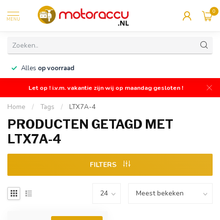
0
MENU
n
Alles
op voorraad
Let op ! i.v.m. vakantie zijn wij op maandag gesloten !
Home
/
Tags
/
LTX7A-4
PRODUCTEN GETAGD MET
LTX7A-4
FILTERS