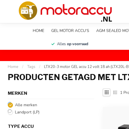
HOME
GEL MOTOR ACCU’S
AGM SEALED MO
en
Alles
op voorraad
Home
/
Tags
/
LTX20-3 motor GEL accu 12 volt 18 ah (LTX20L-B
PRODUCTEN GETAGD MET LTX2
1
Pro
MERKEN
Alle merken
Landport (LP)
TYPE ACCU