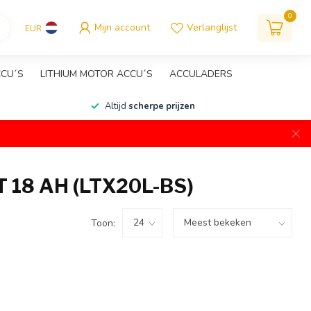
0
Mijn account
Verlanglijst
EUR
CCU´S
LITHIUM MOTOR ACCU´S
ACCULADERS
Altijd
scherpe prijzen
18 AH (LTX20L-BS)
Toon: