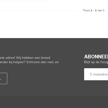
Toon
1
-
1
van 1
ABONNEER
iste adres! Wij hebben een breed
Blijf op de hoo
erder bij helpen? Schroom dan niet, en
L