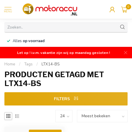
0
MENU
n
Alles
op voorraad
Let op ! i.v.m. vakantie zijn wij op maandag gesloten !
Home
/
Tags
/
LTX14-BS
PRODUCTEN GETAGD MET
LTX14-BS
FILTERS