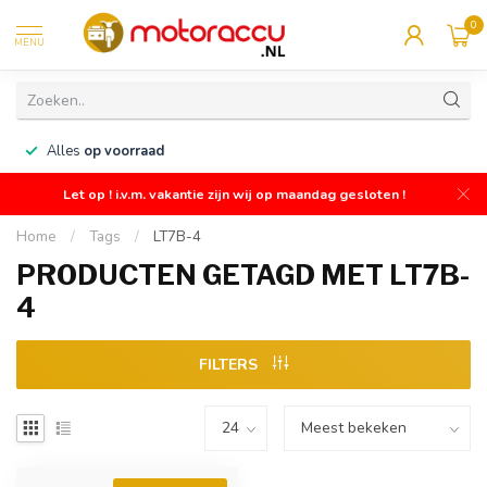
0
MENU
n
Alles
op voorraad
Let op ! i.v.m. vakantie zijn wij op maandag gesloten !
Home
/
Tags
/
LT7B-4
PRODUCTEN GETAGD MET LT7B-
4
FILTERS