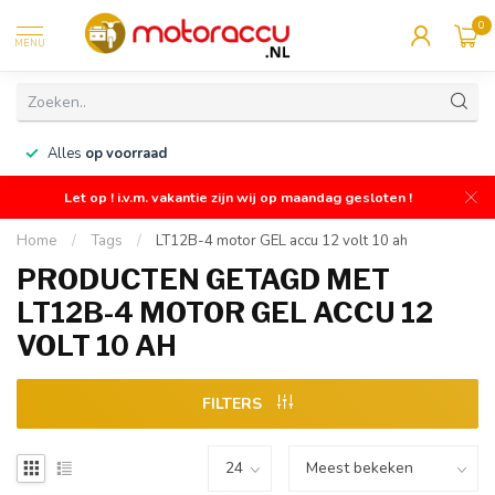
0
MENU
n
Alles
op voorraad
Let op ! i.v.m. vakantie zijn wij op maandag gesloten !
Home
/
Tags
/
LT12B-4 motor GEL accu 12 volt 10 ah
PRODUCTEN GETAGD MET
LT12B-4 MOTOR GEL ACCU 12
VOLT 10 AH
FILTERS