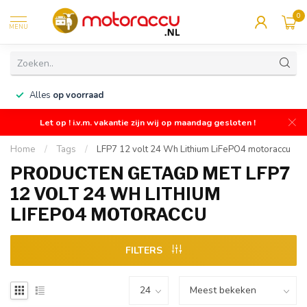
0
MENU
n
Alles
op voorraad
Let op ! i.v.m. vakantie zijn wij op maandag gesloten !
Home
/
Tags
/
LFP7 12 volt 24 Wh Lithium LiFePO4 motoraccu
PRODUCTEN GETAGD MET LFP7
12 VOLT 24 WH LITHIUM
LIFEPO4 MOTORACCU
FILTERS