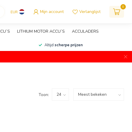
0
Mijn account
Verlanglijst
EUR
CCU´S
LITHIUM MOTOR ACCU´S
ACCULADERS
Altijd
scherpe prijzen
Toon: