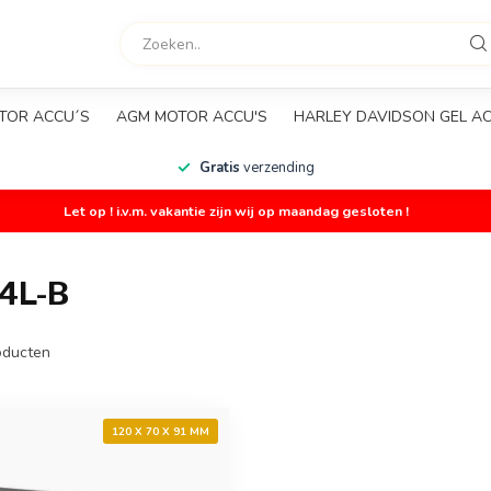
TOR ACCU´S
AGM MOTOR ACCU'S
HARLEY DAVIDSON GEL A
Gratis
verzending
Let op ! i.v.m. vakantie zijn wij op maandag gesloten !
4L-B
ducten
120 X 70 X 91 MM