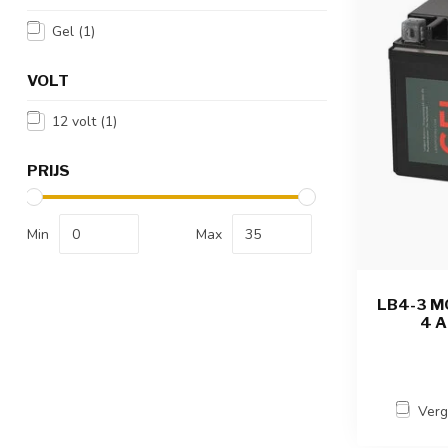
Gel
(1)
VOLT
12 volt
(1)
PRIJS
Min
Max
LB4-3 M
4 A
Verg