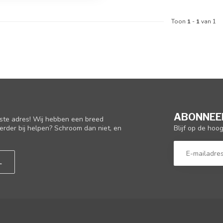
Toon
1
-
1
van 1
ABONNEER
iste adres! Wij hebben een breed
Blijf op de hoo
erder bij helpen? Schroom dan niet, en
L