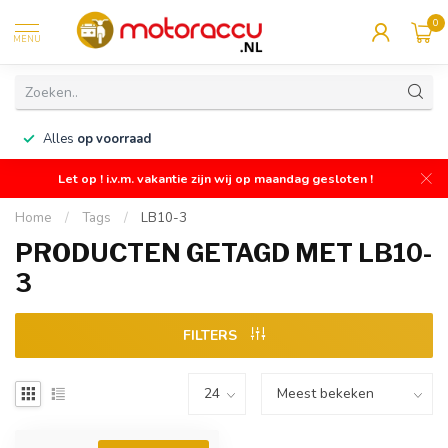
0
MENU
n
Alles
op voorraad
Let op ! i.v.m. vakantie zijn wij op maandag gesloten !
Home
/
Tags
/
LB10-3
PRODUCTEN GETAGD MET LB10-
3
FILTERS