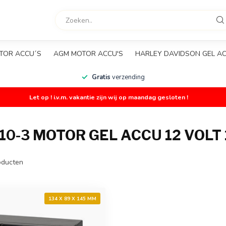
TOR ACCU´S
AGM MOTOR ACCU'S
HARLEY DAVIDSON GEL A
Gratis
verzending
Let op ! i.v.m. vakantie zijn wij op maandag gesloten !
-3 MOTOR GEL ACCU 12 VOLT 
ducten
134 X 89 X 145 MM