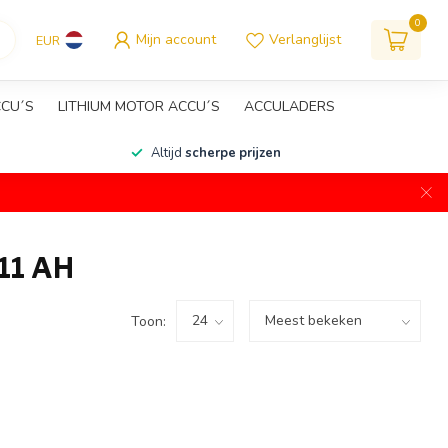
0
Mijn account
Verlanglijst
EUR
CCU´S
LITHIUM MOTOR ACCU´S
ACCULADERS
Altijd
scherpe prijzen
11 AH
Toon: