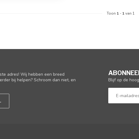
Toon
1
-
1
van 1
ABONNEER
iste adres! Wij hebben een breed
Blijf op de hoo
erder bij helpen? Schroom dan niet, en
L