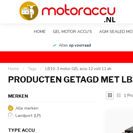
HOME
GEL MOTOR ACCU’S
AGM SEALED MO
en
Alles
op voorraad
Home
/
Tags
/
LB10-3 motor GEL accu 12 volt 11 ah
PRODUCTEN GETAGD MET LB10
1
Pro
MERKEN
Alle merken
Landport (LP)
TYPE ACCU