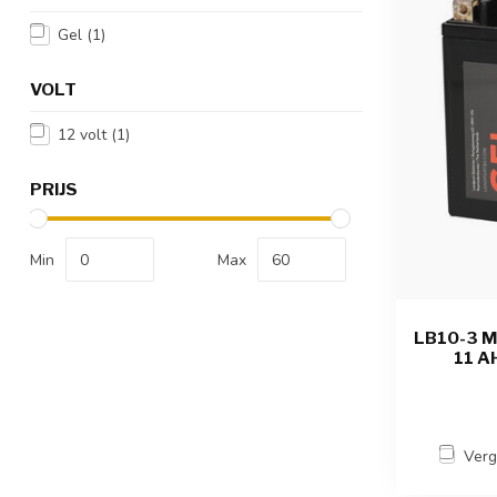
Gel
(1)
VOLT
12 volt
(1)
PRIJS
Min
Max
LB10-3 M
11 A
Verg