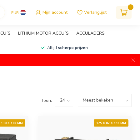
0
Mijn account
Verlanglijst
EUR
CCU´S
LITHIUM MOTOR ACCU´S
ACCULADERS
Altijd
scherpe prijzen
Toon:
X 130 X 175 MM
175 X 87 X 155 MM