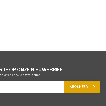
 JE OP ONZE NIEUWSBRIEF
gte over onze laatste acties
ABONNEER