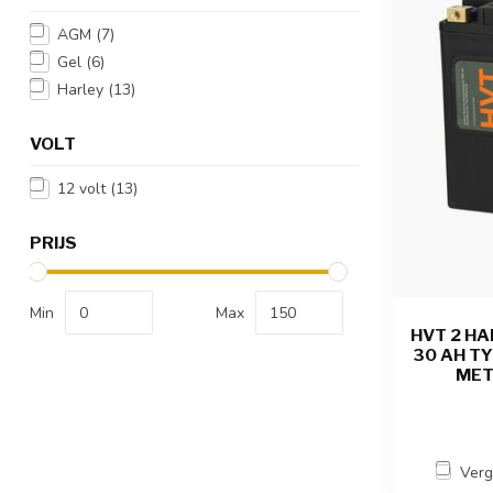
AGM
(7)
Gel
(6)
Harley
(13)
VOLT
12 volt
(13)
PRIJS
Min
Max
HVT 2 HA
30 AH TY
MET
Verg