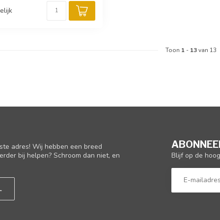
elijk
Toon
1
-
13
van 13
ABONNEER
iste adres! Wij hebben een breed
Blijf op de hoo
erder bij helpen? Schroom dan niet, en
L