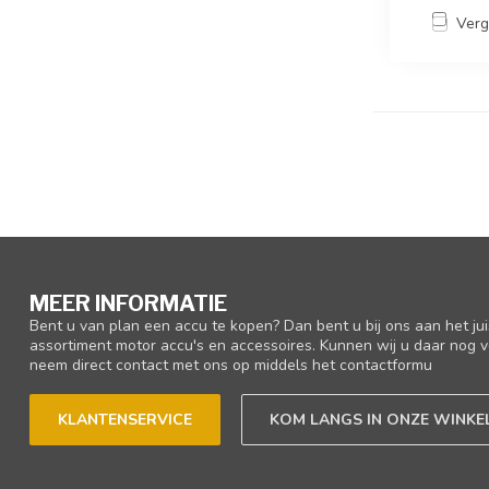
Verg
MEER INFORMATIE
Bent u van plan een accu te kopen? Dan bent u bij ons aan het ju
assortiment motor accu's en accessoires. Kunnen wij u daar nog v
neem direct contact met ons op middels het contactformu
KLANTENSERVICE
KOM LANGS IN ONZE WINKE