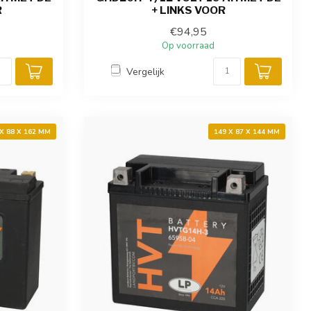
R
+ LINKS VOOR
€94,95
Op voorraad
Vergelijk
 X 88 X 162 MM
149 X 87 X 144 MM