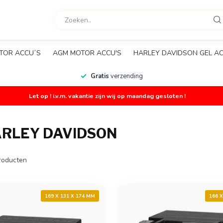
TOR ACCU´S
AGM MOTOR ACCU'S
HARLEY DAVIDSON GEL A
Gratis
verzending
Let op ! i.v.m. vakantie zijn wij op maandag gesloten !
RLEY DAVIDSON
roducten
169 X 131 X 174 MM
166 