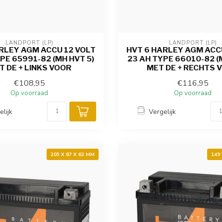
LANDPORT (LP)
LANDPORT (LP)
RLEY AGM ACCU 12 VOLT
HVT 6 HARLEY AGM ACC
PE 65991-82 (MH HVT 5)
23 AH TYPE 66010-82 (
T DE + LINKS VOOR
MET DE + RECHTS 
€108,95
€116,95
Op voorraad
Op voorraad
elijk
Vergelijk
205 X 87 X 62 MM
149