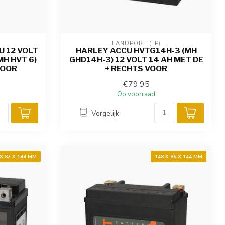
LANDPORT (LP)
U 12 VOLT
HARLEY ACCU HVTG14H-3 (MH
MH HVT 6)
GHD14H-3) 12 VOLT 14 AH MET DE
VOOR
+ RECHTS VOOR
€79,95
Op voorraad
Vergelijk
 X 87 X 144 MM
148 X 86 X 144 MM