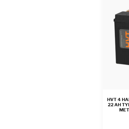
HVT 4 HA
22 AH TY
MET