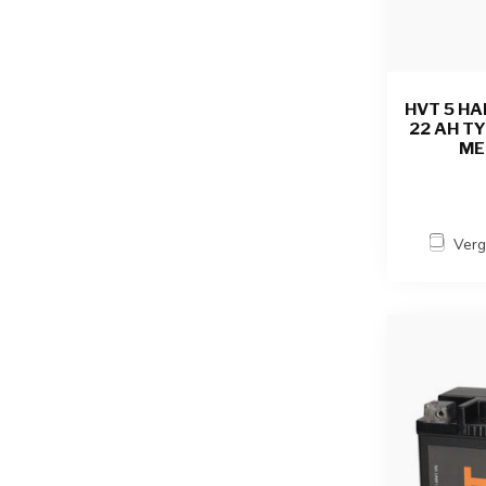
HVT 5 HA
22 AH TY
ME
Verg