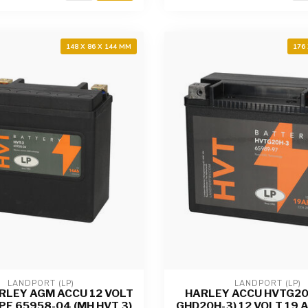
148 X 86 X 144 MM
176
LANDPORT (LP)
LANDPORT (LP)
RLEY AGM ACCU 12 VOLT
HARLEY ACCU HVTG20
PE 65958-04 (MH HVT 3)
GHD20H-3) 12 VOLT 19 