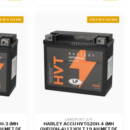
 X 87 X 154 MM
176 X 87 X 154 MM
LANDPORT (LP)
H-3 (MH
HARLEY ACCU HVTG20H-4 (MH
AH MET DE
GHD20H-4) 12 VOLT 19 AH MET DE