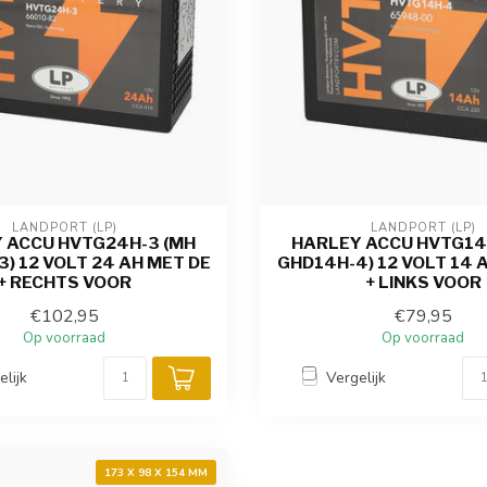
LANDPORT (LP)
LANDPORT (LP)
 ACCU HVTG24H-3 (MH
HARLEY ACCU HVTG14
) 12 VOLT 24 AH MET DE
GHD14H-4) 12 VOLT 14 
+ RECHTS VOOR
+ LINKS VOOR
€102,95
€79,95
Op voorraad
Op voorraad
elijk
Vergelijk
173 X 98 X 154 MM