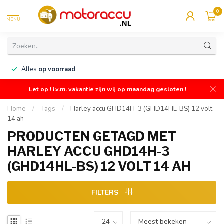
0
MENU
n
Alles
op voorraad
Let op ! i.v.m. vakantie zijn wij op maandag gesloten !
Home
/
Tags
/
Harley accu GHD14H-3 (GHD14HL-BS) 12 volt
14 ah
PRODUCTEN GETAGD MET
HARLEY ACCU GHD14H-3
(GHD14HL-BS) 12 VOLT 14 AH
FILTERS