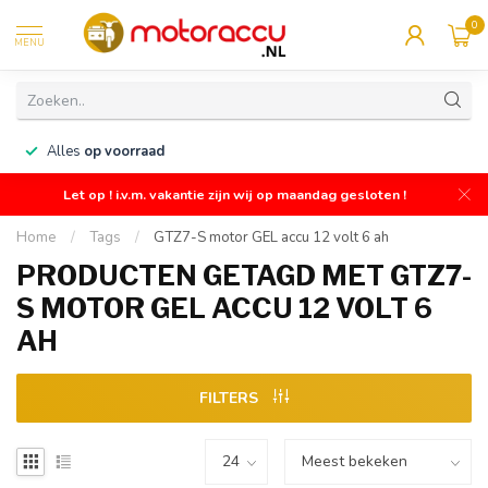
0
MENU
n
Alles
op voorraad
Let op ! i.v.m. vakantie zijn wij op maandag gesloten !
Home
/
Tags
/
GTZ7-S motor GEL accu 12 volt 6 ah
PRODUCTEN GETAGD MET GTZ7-
S MOTOR GEL ACCU 12 VOLT 6
AH
FILTERS