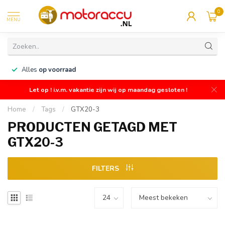
0
MENU
n
Alles
op voorraad
Let op ! i.v.m. vakantie zijn wij op maandag gesloten !
Home
/
Tags
/
GTX20-3
PRODUCTEN GETAGD MET
GTX20-3
FILTERS