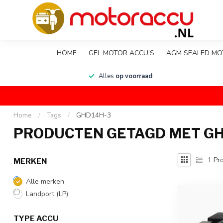
HOME
GEL MOTOR ACCU’S
AGM SEALED MO
en
Alles
op voorraad
Home
/
Tags
/
GHD14H-3
PRODUCTEN GETAGD MET GH
1
Pro
MERKEN
Alle merken
Landport (LP)
TYPE ACCU