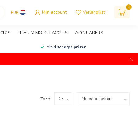
0
Mijn account
Verlanglijst
EUR
CCU´S
LITHIUM MOTOR ACCU´S
ACCULADERS
Altijd
scherpe prijzen
Toon: