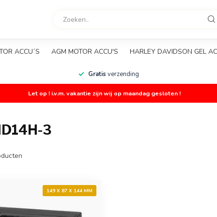
TOR ACCU´S
AGM MOTOR ACCU'S
HARLEY DAVIDSON GEL A
Gratis
verzending
Let op ! i.v.m. vakantie zijn wij op maandag gesloten !
D14H-3
ducten
149 X 87 X 144 MM