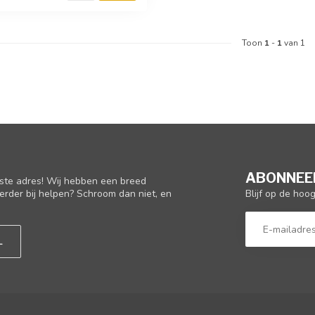
Toon
1
-
1
van 1
ABONNEER
iste adres! Wij hebben een breed
Blijf op de hoo
erder bij helpen? Schroom dan niet, en
L