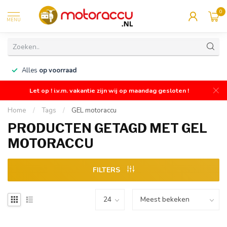
0
MENU
n
Alles
op voorraad
Let op ! i.v.m. vakantie zijn wij op maandag gesloten !
Home
/
Tags
/
GEL motoraccu
PRODUCTEN GETAGD MET GEL
MOTORACCU
FILTERS