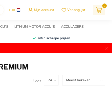
0
Mijn account
Verlanglijst
EUR
CCU´S
LITHIUM MOTOR ACCU´S
ACCULADERS
Altijd
scherpe prijzen
PREMIUM
Toon: