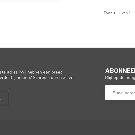
Toon
1
-
1
van 1
ABONNEER
iste adres! Wij hebben een breed
Blijf op de hoo
erder bij helpen? Schroom dan niet, en
L